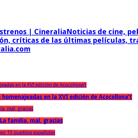
Noticias de cine, pel
ón, críticas de las últimas películas, t
ralia.com
erán homenajeadas en la XVI edición de Acocollona’t
 La familia, mal, gracias