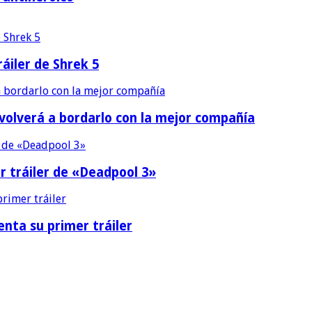
áiler de Shrek 5
 volverá a bordarlo con la mejor compañía
r tráiler de «Deadpool 3»
nta su primer tráiler