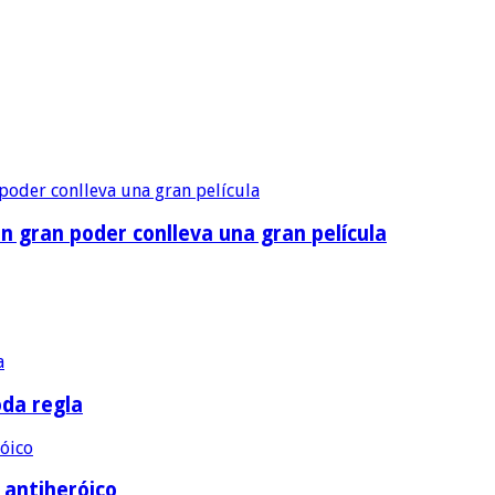
n gran poder conlleva una gran película
oda regla
e antiheróico