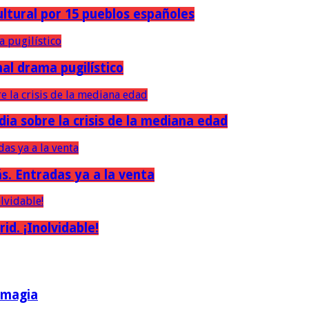
ultural por 15 pueblos españoles
nal drama pugilístico
dia sobre la crisis de la mediana edad
ás. Entradas ya a la venta
d. ¡Inolvidable!
a magia