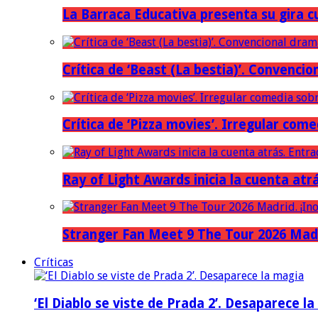
La Barraca Educativa presenta su gira c
Crítica de ‘Beast (La bestia)’. Convencio
Crítica de ‘Pizza movies’. Irregular come
Ray of Light Awards inicia la cuenta atr
Stranger Fan Meet 9 The Tour 2026 Madri
Críticas
‘El Diablo se viste de Prada 2’. Desaparece l