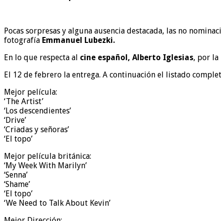
Pocas sorpresas y alguna ausencia destacada, las no nominac
fotografía
Emmanuel Lubezki.
En lo que respecta al
cine español, Alberto Iglesias
, por l
El 12 de febrero la entrega. A continuación el listado compl
Mejor película:
‘The Artist’
‘Los descendientes’
‘Drive’
‘Criadas y señoras’
‘El topo’
Mejor película británica:
‘My Week With Marilyn’
‘Senna’
‘Shame’
‘El topo’
‘We Need to Talk About Kevin’
Mejor Dirección: