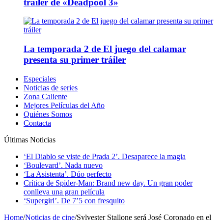
tráiler de «Deadpool 3»
La temporada 2 de El juego del calamar
presenta su primer tráiler
Especiales
Noticias de series
Zona Caliente
Mejores Películas del Año
Quiénes Somos
Contacta
Últimas Noticias
‘El Diablo se viste de Prada 2’. Desaparece la magia
‘Boulevard’. Nada nuevo
‘La Asistenta’. Dúo perfecto
Crítica de Spider-Man: Brand new day. Un gran poder
conlleva una gran película
‘Supergirl’. De 7’5 con fresquito
Home
/
Noticias de cine
/
Sylvester Stallone será José Coronado en el