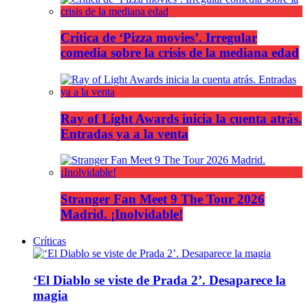
Crítica de ‘Pizza movies’. Irregular
comedia sobre la crisis de la mediana edad
Ray of Light Awards inicia la cuenta atrás.
Entradas ya a la venta
Stranger Fan Meet 9 The Tour 2026
Madrid. ¡Inolvidable!
Críticas
‘El Diablo se viste de Prada 2’. Desaparece la
magia