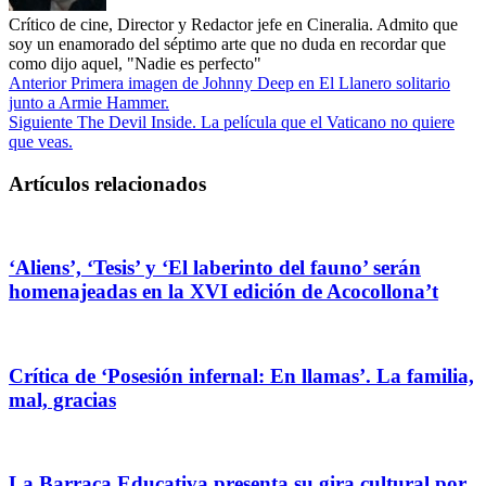
Crítico de cine, Director y Redactor jefe en Cineralia. Admito que
soy un enamorado del séptimo arte que no duda en recordar que
como dijo aquel, "Nadie es perfecto"
Anterior
Primera imagen de Johnny Deep en El Llanero solitario
junto a Armie Hammer.
Siguiente
The Devil Inside. La película que el Vaticano no quiere
que veas.
Artículos relacionados
‘Aliens’, ‘Tesis’ y ‘El laberinto del fauno’ serán
homenajeadas en la XVI edición de Acocollona’t
Crítica de ‘Posesión infernal: En llamas’. La familia,
mal, gracias
La Barraca Educativa presenta su gira cultural por