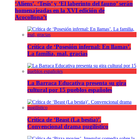
‘Aliens’, ‘Tesis’ y ‘El laberinto del fauno’ serán
homenajeadas en la XVI edición de
Acocollona’t
Crítica de ‘Posesión infernal: En llamas’.
La familia, mal, gracias
La Barraca Educativa presenta su gira
cultural por 15 pueblos españoles
Crítica de ‘Beast (La bestia)’.
Convencional drama pugilístico