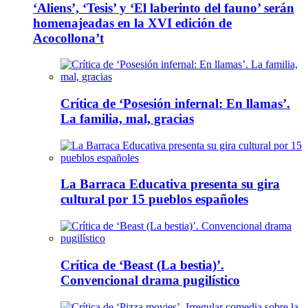
‘Aliens’, ‘Tesis’ y ‘El laberinto del fauno’ serán
homenajeadas en la XVI edición de
Acocollona’t
Crítica de ‘Posesión infernal: En llamas’.
La familia, mal, gracias
La Barraca Educativa presenta su gira
cultural por 15 pueblos españoles
Crítica de ‘Beast (La bestia)’.
Convencional drama pugilístico