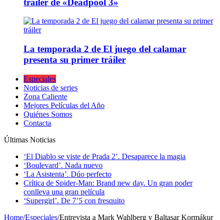
tráiler de «Deadpool 3»
La temporada 2 de El juego del calamar
presenta su primer tráiler
Especiales
Noticias de series
Zona Caliente
Mejores Películas del Año
Quiénes Somos
Contacta
Últimas Noticias
‘El Diablo se viste de Prada 2’. Desaparece la magia
‘Boulevard’. Nada nuevo
‘La Asistenta’. Dúo perfecto
Crítica de Spider-Man: Brand new day. Un gran poder
conlleva una gran película
‘Supergirl’. De 7’5 con fresquito
Home
/
Especiales
/
Entrevista a Mark Wahlberg y Baltasar Kormákur