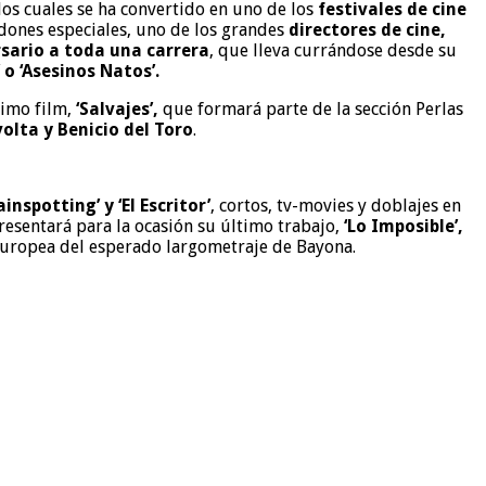
los cuales se ha convertido en uno de los
festivales de cine
rdones especiales, uno de los grandes
directores de cine,
sario a toda una carrera
, que lleva currándose desde su
o’ o ‘Asesinos Natos’.
ltimo film,
‘Salvajes’,
que formará parte de la sección Perlas
olta y Benicio del Toro
.
ainspotting’ y ‘El Escritor’
, cortos, tv-movies y doblajes en
sentará para la ocasión su último trabajo,
‘Lo Imposible’,
e europea del esperado largometraje de Bayona.