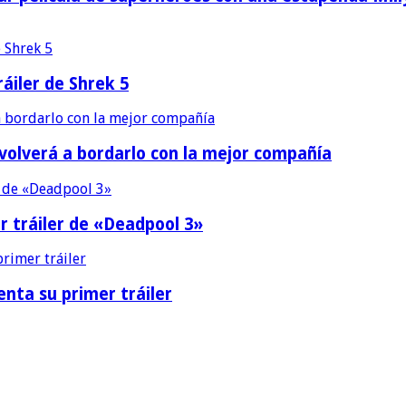
áiler de Shrek 5
 volverá a bordarlo con la mejor compañía
r tráiler de «Deadpool 3»
nta su primer tráiler