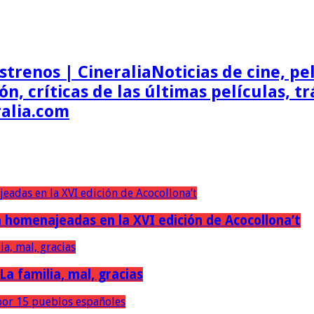
Noticias de cine, pel
ón, críticas de las últimas películas, t
ralia.com
erán homenajeadas en la XVI edición de Acocollona’t
 La familia, mal, gracias