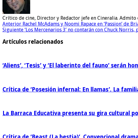
Crítico de cine, Director y Redactor jefe en Cineralia. Admi
Anterior
Rachel McAdams y Noomi Rapace en ‘Passion’ de Bri
Siguiente
‘Los Mercenarios 3’ no contarán con Chuck Norris, p
Artículos relacionados
‘Aliens’, ‘Tesis’ y ‘El laberinto del fauno’ serán 
Crítica de ‘Posesión infernal: En llamas’. La famili
La Barraca Educativa presenta su gira cultural p
Crítica de ‘Beast (La bestia)’. Convencional drama