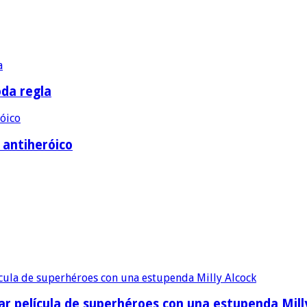
oda regla
e antiheróico
ular película de superhéroes con una estupenda Mill