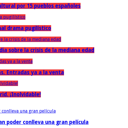
ultural por 15 pueblos españoles
nal drama pugilístico
dia sobre la crisis de la mediana edad
ás. Entradas ya a la venta
d. ¡Inolvidable!
an poder conlleva una gran película