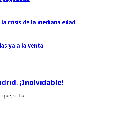
 la crisis de la mediana edad
das ya a la venta
rid. ¡Inolvidable!
r que, se ha …