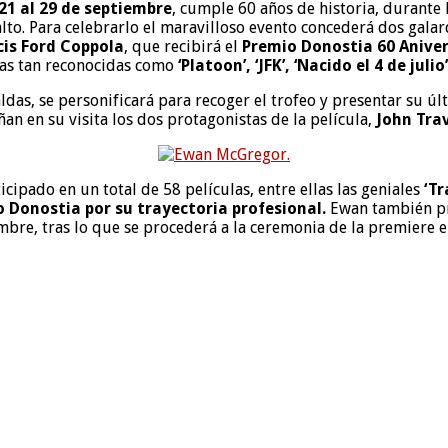
21 al 29 de septiembre
, cumple 60 años de historia, durante 
alto. Para celebrarlo el maravilloso evento concederá dos gala
cis Ford Coppola
, que recibirá el
Premio Donostia 60 Aniver
ras tan reconocidas como
‘Platoon’, ‘JFK’, ‘Nacido el 4 de juli
paldas, se personificará para recoger el trofeo y presentar su ú
an en su visita los dos protagonistas de la película,
John Trav
icipado en un total de 58 películas, entre ellas las geniales
‘Tr
 Donostia por su trayectoria profesional.
Ewan también pre
iembre, tras lo que se procederá a la ceremonia de la premier