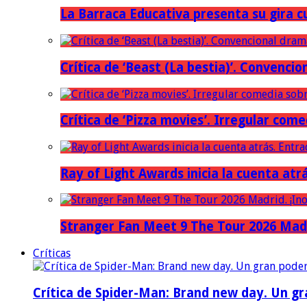
La Barraca Educativa presenta su gira c
Crítica de ‘Beast (La bestia)’. Convencio
Crítica de ‘Pizza movies’. Irregular come
Ray of Light Awards inicia la cuenta atr
Stranger Fan Meet 9 The Tour 2026 Madri
Críticas
Crítica de Spider-Man: Brand new day. Un gr