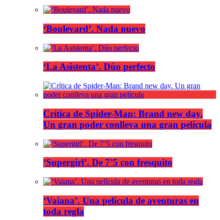
‘Boulevard’. Nada nuevo
‘La Asistenta’. Dúo perfecto
Crítica de Spider-Man: Brand new day.
Un gran poder conlleva una gran película
‘Supergirl’. De 7’5 con fresquito
‘Vaiana’. Una película de aventuras en
toda regla