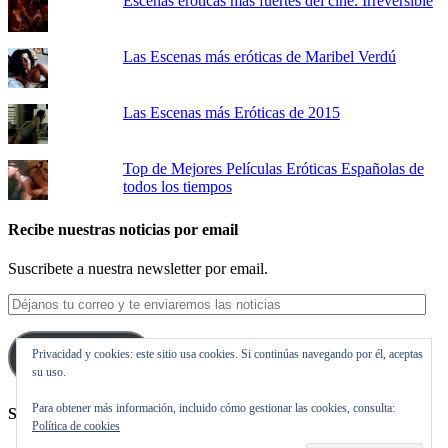
Escenas eróticas más fuertes del cine. Irreversible
Las Escenas más eróticas de Maribel Verdú
Las Escenas más Eróticas de 2015
Top de Mejores Películas Eróticas Españolas de
todos los tiempos
Recibe nuestras noticias por email
Suscribete a nuestra newsletter por email.
Déjanos
tu
correo
Privacidad y cookies: este sitio usa cookies. Si continúas navegando por él, aceptas
y
Suscribirse
su uso.
te
enviaremos
Para obtener más información, incluido cómo gestionar las cookies, consulta:
las
Síguenos en Twitter
Política de cookies
noticias