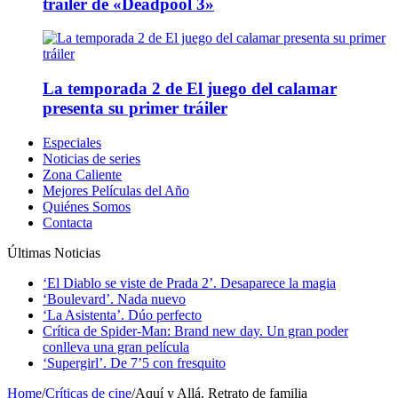
tráiler de «Deadpool 3»
La temporada 2 de El juego del calamar
presenta su primer tráiler
Especiales
Noticias de series
Zona Caliente
Mejores Películas del Año
Quiénes Somos
Contacta
Últimas Noticias
‘El Diablo se viste de Prada 2’. Desaparece la magia
‘Boulevard’. Nada nuevo
‘La Asistenta’. Dúo perfecto
Crítica de Spider-Man: Brand new day. Un gran poder
conlleva una gran película
‘Supergirl’. De 7’5 con fresquito
Home
/
Críticas de cine
/
Aquí y Allá. Retrato de familia