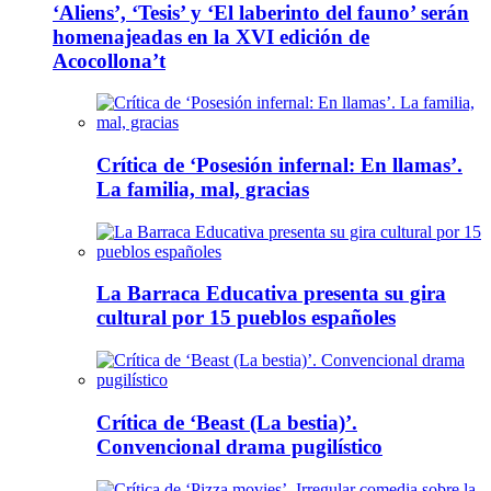
‘Aliens’, ‘Tesis’ y ‘El laberinto del fauno’ serán
homenajeadas en la XVI edición de
Acocollona’t
Crítica de ‘Posesión infernal: En llamas’.
La familia, mal, gracias
La Barraca Educativa presenta su gira
cultural por 15 pueblos españoles
Crítica de ‘Beast (La bestia)’.
Convencional drama pugilístico