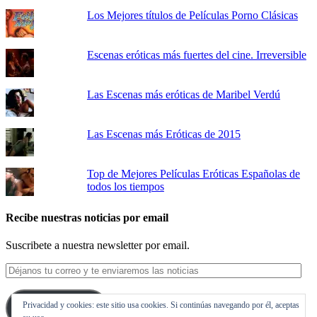
Los Mejores títulos de Películas Porno Clásicas
Escenas eróticas más fuertes del cine. Irreversible
Las Escenas más eróticas de Maribel Verdú
Las Escenas más Eróticas de 2015
Top de Mejores Películas Eróticas Españolas de
todos los tiempos
Recibe nuestras noticias por email
Suscribete a nuestra newsletter por email.
Déjanos
tu
correo
Privacidad y cookies: este sitio usa cookies. Si continúas navegando por él, aceptas
y
Suscribirse