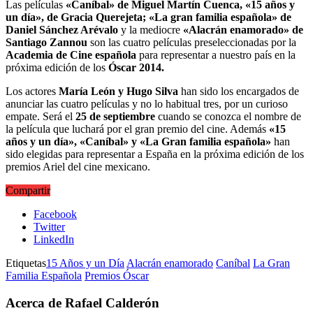
Las películas
«Caníbal» de Miguel Martín Cuenca, «15 años y
un día», de Gracia Querejeta; «La gran familia española» de
Daniel Sánchez Arévalo
y la mediocre
«Alacrán enamorado» de
Santiago Zannou
son las cuatro películas preseleccionadas por la
Academia de Cine española
para representar a nuestro país en la
próxima edición de los
Óscar 2014.
Los actores
María León y Hugo Silva
han sido los encargados de
anunciar las cuatro películas y no lo habitual tres, por un curioso
empate. Será el
25 de septiembre
cuando se conozca el nombre de
la película que luchará por el gran premio del cine. Además
«15
años y un día», «Caníbal» y «La Gran familia española»
han
sido elegidas para representar a España en la próxima edición de los
premios Ariel del cine mexicano.
Compartir
Facebook
Twitter
LinkedIn
Etiquetas
15 Años y un Día
Alacrán enamorado
Caníbal
La Gran
Familia Española
Premios Óscar
Acerca de Rafael Calderón