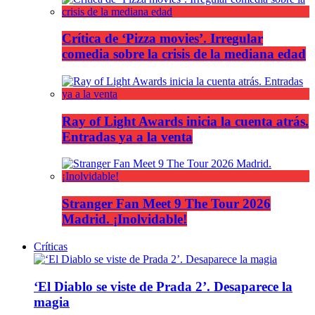
Crítica de ‘Pizza movies’. Irregular
comedia sobre la crisis de la mediana edad
Ray of Light Awards inicia la cuenta atrás.
Entradas ya a la venta
Stranger Fan Meet 9 The Tour 2026
Madrid. ¡Inolvidable!
Críticas
‘El Diablo se viste de Prada 2’. Desaparece la
magia