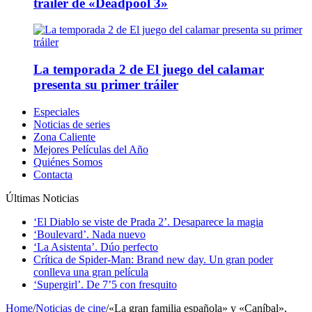
tráiler de «Deadpool 3»
La temporada 2 de El juego del calamar
presenta su primer tráiler
Especiales
Noticias de series
Zona Caliente
Mejores Películas del Año
Quiénes Somos
Contacta
Últimas Noticias
‘El Diablo se viste de Prada 2’. Desaparece la magia
‘Boulevard’. Nada nuevo
‘La Asistenta’. Dúo perfecto
Crítica de Spider-Man: Brand new day. Un gran poder
conlleva una gran película
‘Supergirl’. De 7’5 con fresquito
Home
/
Noticias de cine
/
«La gran familia española» y «Caníbal»,