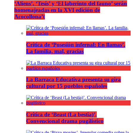
‘Aliens’, ‘Tesis’ y ‘El laberinto del fauno’ serán
homenajeadas en la XVI edición de
Acocollona’t
Crítica de ‘Posesión infernal: En llamas’.
La familia, mal, gracias
La Barraca Educativa presenta su gira
cultural por 15 pueblos españoles
Crítica de ‘Beast (La bestia)’.
Convencional drama pugilístico