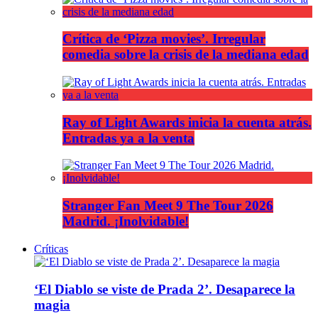
Crítica de ‘Pizza movies’. Irregular
comedia sobre la crisis de la mediana edad
Ray of Light Awards inicia la cuenta atrás.
Entradas ya a la venta
Stranger Fan Meet 9 The Tour 2026
Madrid. ¡Inolvidable!
Críticas
‘El Diablo se viste de Prada 2’. Desaparece la
magia