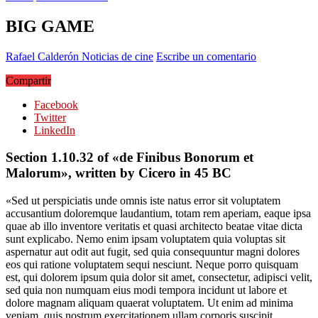
BIG GAME
Rafael Calderón
Noticias de cine
Escribe un comentario
Compartir
Facebook
Twitter
LinkedIn
Section 1.10.32 of «de Finibus Bonorum et
Malorum», written by Cicero in 45 BC
«Sed ut perspiciatis unde omnis iste natus error sit voluptatem
accusantium doloremque laudantium, totam rem aperiam, eaque ipsa
quae ab illo inventore veritatis et quasi architecto beatae vitae dicta
sunt explicabo. Nemo enim ipsam voluptatem quia voluptas sit
aspernatur aut odit aut fugit, sed quia consequuntur magni dolores
eos qui ratione voluptatem sequi nesciunt. Neque porro quisquam
est, qui dolorem ipsum quia dolor sit amet, consectetur, adipisci velit,
sed quia non numquam eius modi tempora incidunt ut labore et
dolore magnam aliquam quaerat voluptatem. Ut enim ad minima
veniam, quis nostrum exercitationem ullam corporis suscipit