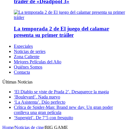
tráiler de «Deadpool 3»
La temporada 2 de El juego del calamar
presenta su primer tráiler
Especiales
Noticias de series
Zona Caliente
Mejores Películas del Año
Quiénes Somos
Contacta
Últimas Noticias
‘El Diablo se viste de Prada 2’. Desaparece la magia
‘Boulevard’. Nada nuevo
‘La Asistenta’. Dúo perfecto
Crítica de Spider-Man: Brand new day. Un gran poder
conlleva una gran película
‘Supergirl’. De 7’5 con fresquito
Home
/
Noticias de cine
/
BIG GAME