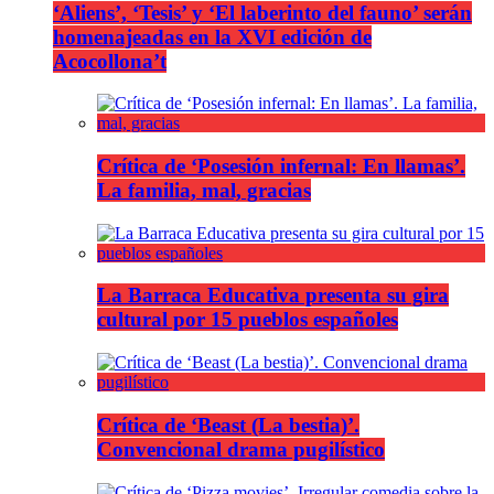
‘Aliens’, ‘Tesis’ y ‘El laberinto del fauno’ serán
homenajeadas en la XVI edición de
Acocollona’t
Crítica de ‘Posesión infernal: En llamas’.
La familia, mal, gracias
La Barraca Educativa presenta su gira
cultural por 15 pueblos españoles
Crítica de ‘Beast (La bestia)’.
Convencional drama pugilístico