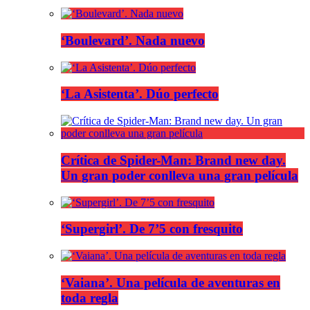
‘Boulevard’. Nada nuevo
‘La Asistenta’. Dúo perfecto
Crítica de Spider-Man: Brand new day.
Un gran poder conlleva una gran película
‘Supergirl’. De 7’5 con fresquito
‘Vaiana’. Una película de aventuras en
toda regla