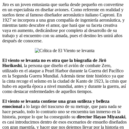
Jiro es un joven entusiasta que sueña desde pequeño en convertirse
en un especialista en diseñar aviones. Como referente en realidad y
sueños tiene al famoso diseñador aeronáutico italiano Caproni. En
1927 se incorpora a una gran compañía de ingeniería aeronáutica, y
mientras tanto descubre el amor, que hará que su faceta creativa
vaya en aumento, dedicándose por completo al desarrollo de su
trabajo y al encuentro con su amada, pues el destino les unirá años
después de conocerse.
El viento se levanta no es otra que la biografía de Jirō
Horikoshi
, la persona que diseño el avión de combate Zero,
utilizado en el ataque a Pearl Harbor durante la Guerra del Pacífico
en la Segunda Guerra Mundial. Además tiene tinte histórico ya que
la cinta recoge el seísmo en la ciudad de Kanto de 1923, la crisis que
hubo en aquella época a nivel mundial, antes y durante la guerra, así
como destacar enfermedades de aquellos tiempos.
El viento se levanta contiene una gran sutileza y belleza
emocional
a lo largo del trascurso de su metraje, que para nada se
hace pesado, todo lo contrario uno se encuentra tan inmerso en la
historia, porque lo que ha conseguido su
director Hayao Miyazaki
,
es casi introducirnos dentro de esos escenarios de ensueño diseñados
con gran maestría, y hacer que nos dejemos llevar por la historia en