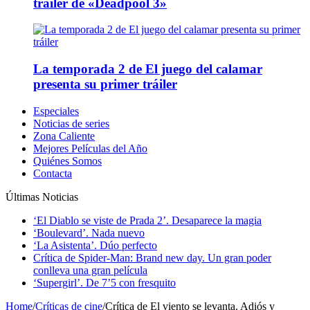
tráiler de «Deadpool 3»
La temporada 2 de El juego del calamar
presenta su primer tráiler
Especiales
Noticias de series
Zona Caliente
Mejores Películas del Año
Quiénes Somos
Contacta
Últimas Noticias
‘El Diablo se viste de Prada 2’. Desaparece la magia
‘Boulevard’. Nada nuevo
‘La Asistenta’. Dúo perfecto
Crítica de Spider-Man: Brand new day. Un gran poder
conlleva una gran película
‘Supergirl’. De 7’5 con fresquito
Home
/
Críticas de cine
/
Crítica de El viento se levanta. Adiós y