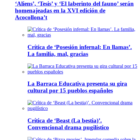
‘Aliens’, ‘Tesis’ y ‘El laberinto del fauno’ serán
homenajeadas en la XVI edición de
Acocollona’t
Crítica de ‘Posesión infernal: En llamas’.
La familia, mal, gracias
La Barraca Educativa presenta su gira
cultural por 15 pueblos españoles
Crítica de ‘Beast (La bestia)’.
Convencional drama pugilístico