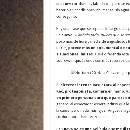
una cueva profunda y laberíntica, pero se ex
hacerlo en condiciones inhumanas: sin agua 
conseguirlo.
Hay una frase que se repite a lo largo de la 
La cueva
:
«Grábalo todo, quiero que se se
poco más de hora y media de angustiosos tú
terror
, parece más un documental de su
situaciones límites
. ¿Qué diferencia esta 
sobrevivir, quizás unos con más recursos que
El director intenta «asustar» al espect
Rec, protagonista, cámara en mano, y 
en primera persona para que parezca 
género, el espectador espera incluso que l
la cueva, pero nada más lejos. Angustia, ag
cordura por el hambre y la sed.
La Cueva no es una película que me di