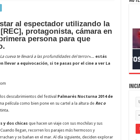
No te
star al espectador utilizando la
[REC], protagonista, cámara en
primera persona para que
o
.
 cueva te llevará a las profundidades del terror»
…
estás
 llevar a equivocación, si te pasas por el cine a ver
La
Inici
los descubrimientos del festival
Palmarés Nocturna 2014 de
na película como bien pone en su cartel a la altura de
Rec o
tinta.
s y dos chicas
que hacen un viaje con sus mochilas y sus
. Cuando llegan, recorren los parajes más hermosos y
achan y se bañan en el mar. Al día siguiente, deciden explorar