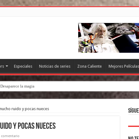
ers
Especiales
Noticias de series
Zona Caliente
Mejores Película
. Desaparece la magia
 mucho ruido y pocas nueces
Sígue
ruido y pocas nueces
 comentario