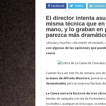
Facebook
Twitter
LinkedIn
El director intenta asu
misma técnica que en 
mano, y
lo graban en 
parezca más dramátic
«Asusta y mucho», «Da miedo de verdad», «La
son algunas de las opiniones que pueden
cueva.
Cuando fui a ver este fin de semana, uno de 
la mano de Alfredo Montero
, pensé en u
Secuestrados
, pero la sorpresa fue bien dis
La Cueva narra la historia de tres chico
tiendas de campaña a la isla de Formentera
recónditos, acampan en el bosque, se emborr