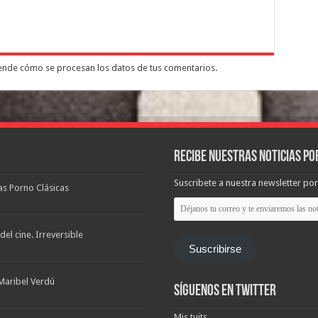
nde cómo se procesan los datos de tus comentarios.
Recibe nuestras noticias po
Suscribete a nuestra newsletter por
las Porno Clásicas
Déjanos
tu
correo
y
el cine. Irreversible
te
Suscribirse
enviaremos
las
noticias
Maribel Verdú
Síguenos en Twitter
Mis tuits