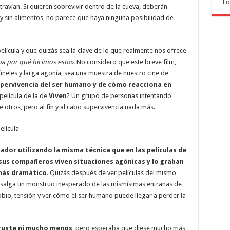
Lo
travían. Si quieren sobrevivir dentro de la cueva, deberán
y sin alimentos, no parece que haya ninguna posibilidad de
película y que quizás sea la clave de lo que realmente nos ofrece
pa por qué hicimos esto»
. No considero que este breve film,
neles y larga agonía, sea una muestra de nuestro cine de
pervivencia del ser humano y de cómo reacciona en
película de la de
Viven
? Un grupo de personas intentando
 otros, pero al fin y al cabo supervivencia nada más.
ador utilizando la misma técnica que en las películas de
sus compañeros viven situaciones agónicas y lo graban
más dramático
. Quizás después de ver películas del mismo
e salga un monstruo inesperado de las mismísimas entrañas de
obio, tensión y ver cómo el ser humano puede llegar a perder la
sguste ni mucho menos
, pero esperaba que diese mucho más