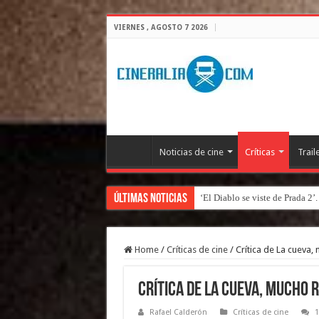
VIERNES , AGOSTO 7 2026
Noticias de cine
Críticas
Trail
Últimas Noticias
‘El Diablo se viste de Prada 2’
Home
/
Críticas de cine
/
Crítica de La cueva,
Crítica de La cueva, mucho 
Rafael Calderón
Críticas de cine
1