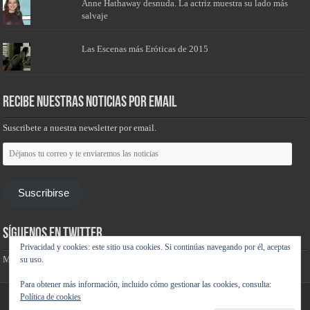
Anne Hathaway desnuda. La actriz muestra su lado más
salvaje
Las Escenas más Eróticas de 2015
Recibe nuestras noticias por email
Suscribete a nuestra newsletter por email.
Déjanos
tu
correo
y
te
Suscribirse
enviaremos
las
noticias
Síguenos en Twitter
Privacidad y cookies: este sitio usa cookies. Si continúas navegando por él, aceptas
Mis tuits
su uso.
Para obtener más información, incluido cómo gestionar las cookies, consulta:
Política de cookies