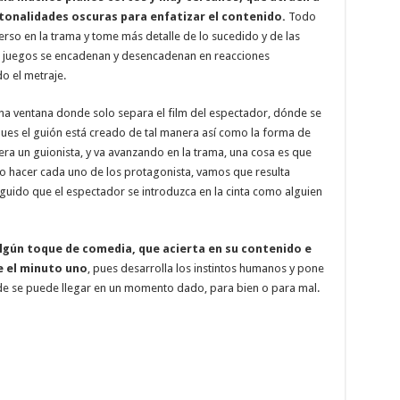
tonalidades oscuras para enfatizar el contenido.
Todo
rso en la trama y tome más detalle de lo sucedido y de las
s juegos se encadenan y desencadenan en reacciones
o el metraje.
a ventana donde solo separa el film del espectador, dónde se
 pues el guión está creado de tal manera así como la forma de
era un guionista, y va avanzando en la trama, una cosa es que
r o hacer cada uno de los protagonista, vamos que resulta
eguido que el espectador se introduzca en la cinta como alguien
 algún toque de comedia, que acierta en su contenido e
e el minuto uno
, pues desarrolla los instintos humanos y pone
onde se puede llegar en un momento dado, para bien o para mal.