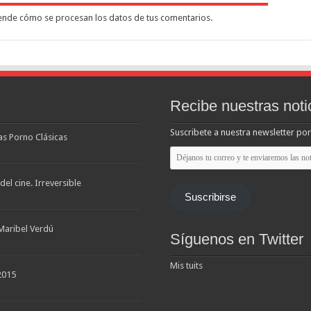
nde cómo se procesan los datos de tus comentarios.
Recibe nuestras noti
Suscribete a nuestra newsletter por
las Porno Clásicas
Déjanos
tu
correo
y
el cine. Irreversible
te
Suscribirse
enviaremos
las
noticias
Maribel Verdú
Síguenos en Twitter
Mis tuits
2015