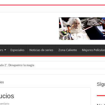
ers
Especiales
Noticias de series
Zona Caliente
Mejores Película
rada 2’. Desaparece la magia
ios
Síg
ucios
entario