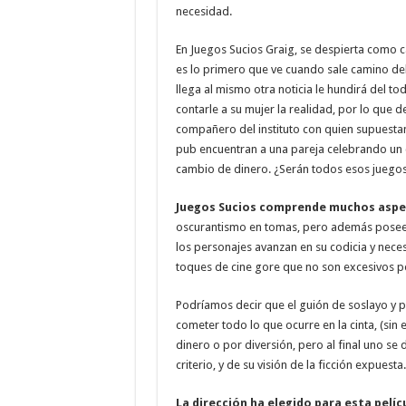
necesidad.
En Juegos Sucios Graig, se despierta como 
es lo primero que ve cuando sale camino de
llega al mismo otra noticia le hundirá del t
contarle a su mujer la realidad, por lo que d
compañero del instituto con quien supuesta
pub encuentran a una pareja celebrando un c
cambio de dinero. ¿Serán todos esos juegos
Juegos Sucios comprende muchos aspec
oscurantismo en tomas, pero además posee 
los personajes avanzan en su codicia y neces
toques de cine gore que no son excesivos pe
Podríamos decir que el guión de soslayo y pr
cometer todo lo que ocurre en la cinta, (sin 
dinero o por diversión, pero al final uno s
criterio, y de su visión de la ficción expuesta.
La dirección ha elegido para esta pelí