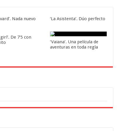
evard’. Nada nuevo
‘La Asistenta’. Dúo perfecto
girl’. De 7’5 con
‘Vaiana’. Una película de
ito
aventuras en toda regla