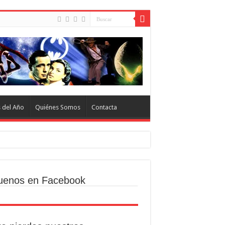
s del Año
Quiénes Somos
Contacta
uenos en Facebook