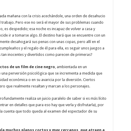
cada mañana con la crisis acechándole, una orden de desahucio
l trabajo. Pero ese no será el mayor de sus problemas cuando
odo, es despedido; esa noche es incapaz de volver a casa y
ecide ir a tomarse algo. El destino hará que se encuentre con un
mente desahogará sus penas con unas copas, pero allí en el
umpleaños y el regalo de él para ella, es seguir unos juegos a
 tan inocentes y divertidos como parecen de primeras?
tos de un film de cine negro
, ambientada en un
una perversión psicológica que se incrementa a medida que
idad económica o en su avaricia por la diversión. Ciertos
ro que realmente resaltan y marcan a los personajes.
ofundamente realiza un juicio paralelo de saber si es más lícito
entrar en detalles que para eso hay que verla y disfrutarla), por
e da cuenta que todo queda al examen del espectador de su
cula muchos planos cortos y muy cercanos, que atraen a