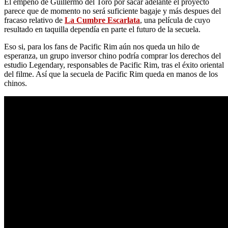
El empeño de Guillermo del Toro por sacar adelante el proyecto
parece que de momento no será suficiente bagaje y más despues del
fracaso relativo de
La Cumbre Escarlata
, una película de cuyo
resultado en taquilla dependía en parte el futuro de la secuela.
Eso si, para los fans de Pacific Rim aún nos queda un hilo de
esperanza, un grupo inversor chino podría comprar los derechos del
estudio Legendary, responsables de Pacific Rim, tras el éxito oriental
del filme. Así que la secuela de Pacific Rim queda en manos de los
chinos.