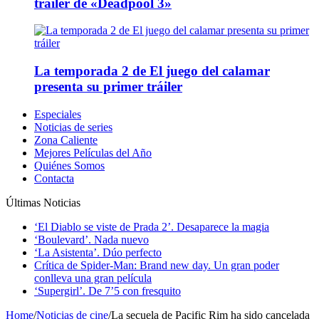
tráiler de «Deadpool 3»
La temporada 2 de El juego del calamar
presenta su primer tráiler
Especiales
Noticias de series
Zona Caliente
Mejores Películas del Año
Quiénes Somos
Contacta
Últimas Noticias
‘El Diablo se viste de Prada 2’. Desaparece la magia
‘Boulevard’. Nada nuevo
‘La Asistenta’. Dúo perfecto
Crítica de Spider-Man: Brand new day. Un gran poder
conlleva una gran película
‘Supergirl’. De 7’5 con fresquito
Home
/
Noticias de cine
/
La secuela de Pacific Rim ha sido cancelada