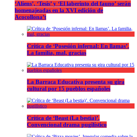
‘Aliens’, ‘Tesis’ y ‘El laberinto del fauno’ serán
homenajeadas en la XVI edición de
Acocollona’t
Crítica de ‘Posesión infernal: En llamas’.
La familia, mal, gracias
La Barraca Educativa presenta su gira
cultural por 15 pueblos españoles
Crítica de ‘Beast (La bestia)’.
Convencional drama pugilístico