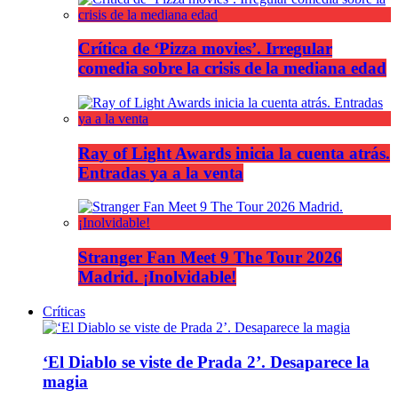
Crítica de ‘Pizza movies’. Irregular
comedia sobre la crisis de la mediana edad
Ray of Light Awards inicia la cuenta atrás.
Entradas ya a la venta
Stranger Fan Meet 9 The Tour 2026
Madrid. ¡Inolvidable!
Críticas
‘El Diablo se viste de Prada 2’. Desaparece la
magia