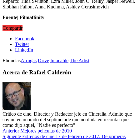
Reparto: Tilda Swinton, Ezra Miller, John C. Reilly, Jasper Newell,
Siobhan Fallon, Anna Kuchma, Ashley Gerasimovich
Fuente| Filmaffinity
Compartir
Facebook
Twitter
LinkedIn
Etiquetas
Arrugas
Drive
Intocable
The Artist
Acerca de Rafael Calderón
Crítico de cine, Director y Redactor jefe en Cineralia. Admito que
soy un enamorado del séptimo arte que no duda en recordar que
como dijo aquel, "Nadie es perfecto"
Anterior
Mejores películas de 2010
Siguiente
Estrenos de cine 17 de febrero de 2017. De primeras