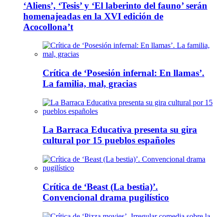
‘Aliens’, ‘Tesis’ y ‘El laberinto del fauno’ serán
homenajeadas en la XVI edición de
Acocollona’t
Crítica de ‘Posesión infernal: En llamas’.
La familia, mal, gracias
La Barraca Educativa presenta su gira
cultural por 15 pueblos españoles
Crítica de ‘Beast (La bestia)’.
Convencional drama pugilístico