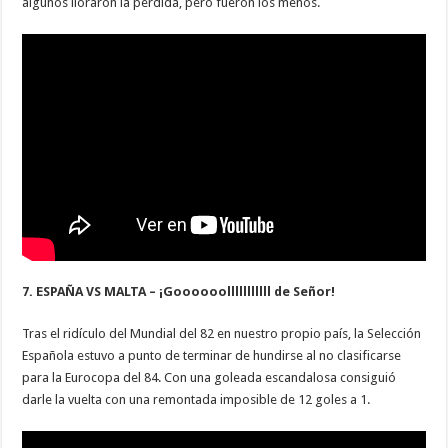
algunos lloraron la pérdida, pero fueron los menos.
7. ESPAÑA VS MALTA – ¡Goooooolllllllllll de Señor!
Tras el ridículo del Mundial del 82 en nuestro propio país, la Selección
Española estuvo a punto de terminar de hundirse al no clasificarse
para la Eurocopa del 84. Con una goleada escandalosa consiguió
darle la vuelta con una remontada imposible de 12 goles a 1.