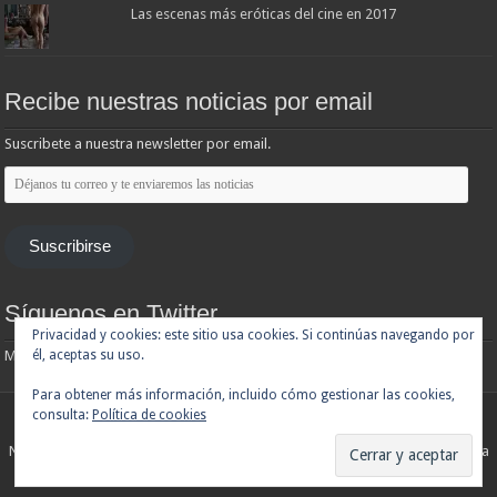
Las escenas más eróticas del cine en 2017
Recibe nuestras noticias por email
Suscribete a nuestra newsletter por email.
Déjanos
tu
correo
y
te
Suscribirse
enviaremos
las
noticias
Síguenos en Twitter
Privacidad y cookies: este sitio usa cookies. Si continúas navegando por
él, aceptas su uso.
Mis tuits
Para obtener más información, incluido cómo gestionar las cookies,
consulta:
Política de cookies
Noticias de cine y de series de televisión, críticas, tráilers, estrenos. Cineralia
© Copyright 2007 - 2026, Todos los derechos reservados