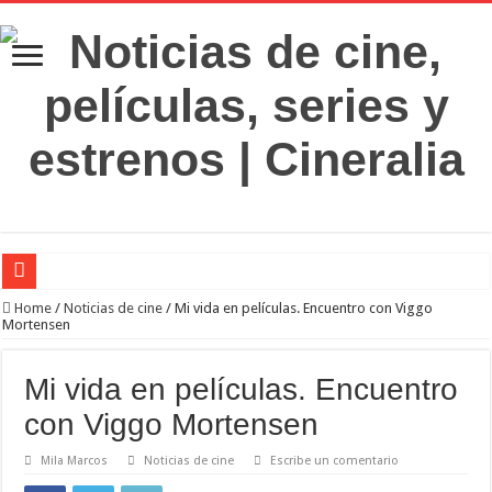
‘El Diablo se viste de Prada 2’. Desaparece la magia
Home
/
Noticias de cine
/
Mi vida en películas. Encuentro con Viggo
Mortensen
‘Boulevard’. Nada nuevo
‘La Asistenta’. Dúo perfecto
Mi vida en películas. Encuentro
Crítica de Spider-Man: Brand new day. Un gran poder conlleva una gran película
con Viggo Mortensen
‘Supergirl’. De 7’5 con fresquito
Mila Marcos
Noticias de cine
Escribe un comentario