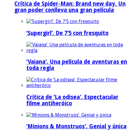
Crítica de Spider-Man: Brand new day. Un
gran poder conlleva una gran película
‘Supergirl’. De 7’5 con fresquito
‘Vaiana’. Una película de aventuras en
toda regla
Crítica de ‘La odisea’. Espectacular
filme antiheróico
‘Minions & Monstruos’. Genial y única