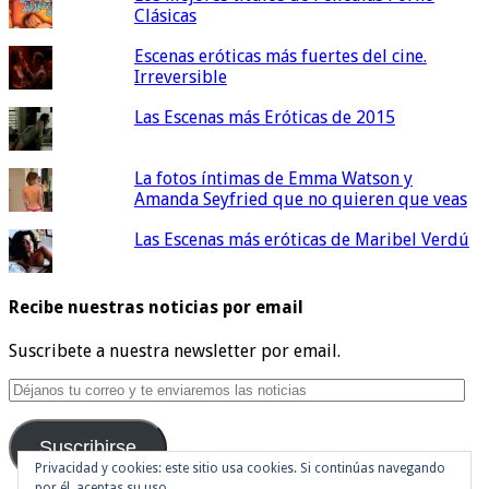
Clásicas
Escenas eróticas más fuertes del cine.
Irreversible
Las Escenas más Eróticas de 2015
La fotos íntimas de Emma Watson y
Amanda Seyfried que no quieren que veas
Las Escenas más eróticas de Maribel Verdú
Recibe nuestras noticias por email
Suscribete a nuestra newsletter por email.
Déjanos
tu
correo
Suscribirse
y
te
Privacidad y cookies: este sitio usa cookies. Si continúas navegando
por él, aceptas su uso.