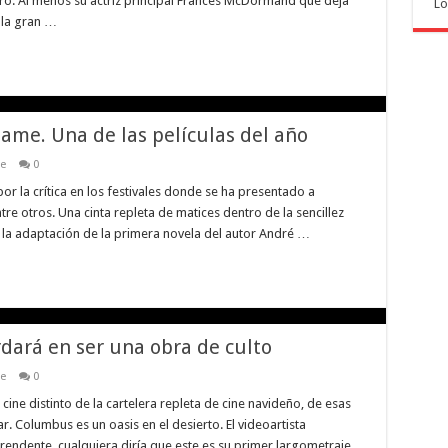
ro. Al menos su actriz principal Frances McDormand que deja
Lo
e la gran …
Name. Una de las películas del año
ne
0
or la crítica en los festivales donde se ha presentado a
re otros. Una cinta repleta de matices dentro de la sencillez
 la adaptación de la primera novela del autor André …
dará en ser una obra de culto
ne
0
ine distinto de la cartelera repleta de cine navideño, de esas
r. Columbus es un oasis en el desierto. El videoartista
ndente, cualquiera diría que este es su primer largometraje,