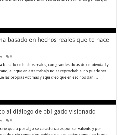
ama basado en hechos reales que te hace
ne
0
ma basado en hechos reales, con grandes dosis de emotividad y
cano, aunque en este trabajo no es reprochable, no puede ser
e las propias víctimas y aquí creo que en eso nos dan …
ato al diálogo de obligado visionado
ne
0
cine que si por algo se caracteriza es por ser valiente y por
etido y sin complejos, habla de sus miserias como una forma