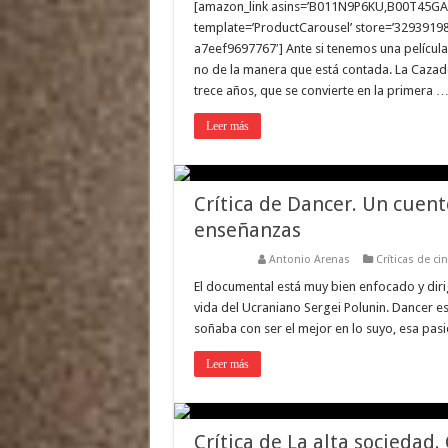
[amazon_link asins=’B011N9P6KU,B00T45
template=’ProductCarousel’ store=’32939198
a7eef9697767′] Ante si tenemos una película 
no de la manera que está contada. La Cazador
trece años, que se convierte en la primera 
Leer más
Crítica de Dancer. Un cuen
enseñanzas
Antonio Arenas
Críticas de ci
El documental está muy bien enfocado y diri
vida del Ucraniano Sergei Polunin. Dancer 
soñaba con ser el mejor en lo suyo, esa pas
Leer más
Crítica de La alta sociedad