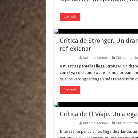
…
Leer más
Crítica de Stronger. Un dr
reflexionar
Antonio Arenas
Críticas de ci
A nuestras pantallas llega Stronger, un dra
con el ya consabido patriotismo norteameri
que los verdugos tengan más repercusión qu
Leer más
Crítica de El Viaje. Un aleg
Antonio Arenas
Críticas de ci
Interesante película nos llega de Irlanda, un 
exponer sus vergüenzas, es un cine comprom