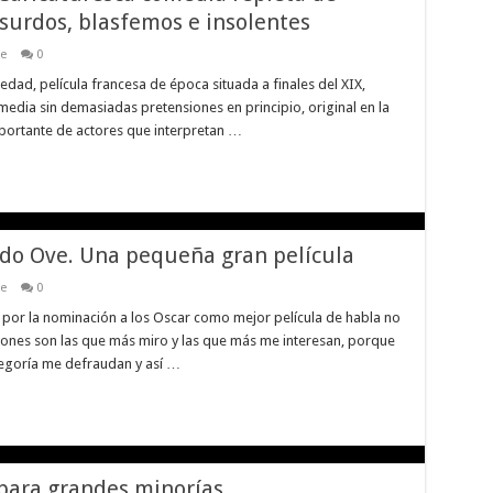
surdos, blasfemos e insolentes
ne
0
ociedad, película francesa de época situada a finales del XIX,
omedia sin demasiadas pretensiones en principio, original en la
mportante de actores que interpretan …
do Ove. Una pequeña gran película
ne
0
 por la nominación a los Oscar como mejor película de habla no
iones son las que más miro y las que más me interesan, porque
egoría me defraudan y así …
 para grandes minorías