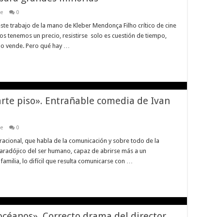
ne
0
 este trabajo de la mano de Kleber Mendonça Filho crítico de cine
s tenemos un precio, resistirse solo es cuestión de tiempo,
do vende. Pero qué hay …
parte piso». Entrañable comedia de Ivan
ne
0
racional, que habla de la comunicación y sobre todo de la
paradójico del ser humano, capaz de abrirse más a un
amilia, lo difícil que resulta comunicarse con …
 océanos». Correcto drama del director