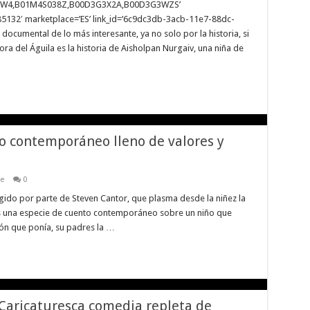
GAW4,B01M4S038Z,B00D3G3X2A,B00D3G3WZS’
5132′ marketplace=’ES’ link_id=’6c9dc3db-3acb-11e7-88dc-
documental de lo más interesante, ya no solo por la historia, si
a del Águila es la historia de Aisholpan Nurgaiv, una niña de
…
to contemporáneo lleno de valores y
ne
0
gido por parte de Steven Cantor, que plasma desde la niñez la
es una especie de cuento contemporáneo sobre un niño que
ión que ponía, su padres la …
. Caricaturesca comedia repleta de