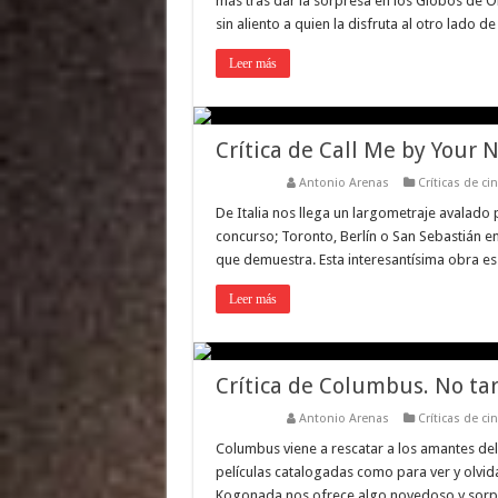
más tras dar la sorpresa en los Globos de O
sin aliento a quien la disfruta al otro lado d
Leer más
Crítica de Call Me by Your 
Antonio Arenas
Críticas de ci
De Italia nos llega un largometraje avalado p
concurso; Toronto, Berlín o San Sebastián ent
que demuestra. Esta interesantísima obra es
Leer más
Crítica de Columbus. No tar
Antonio Arenas
Críticas de ci
Columbus viene a rescatar a los amantes del c
películas catalogadas como para ver y olvida
Kogonada nos ofrece algo novedoso y sorpre