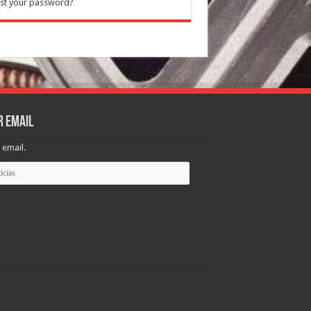
st your password?
r email
 email.