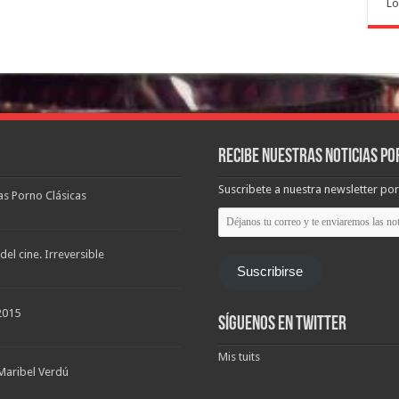
Lo
Recibe nuestras noticias po
Suscribete a nuestra newsletter por
las Porno Clásicas
Déjanos
tu
correo
y
el cine. Irreversible
te
Suscribirse
enviaremos
las
noticias
2015
Síguenos en Twitter
Mis tuits
Maribel Verdú