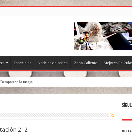
ers
Especiales
Noticias de series
Zona Caliente
Mejores Película
. Desaparece la magia
Sígue
itación 212