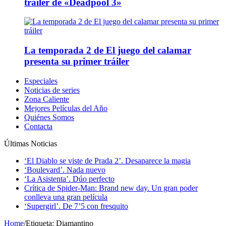
tráiler de «Deadpool 3»
La temporada 2 de El juego del calamar
presenta su primer tráiler
Especiales
Noticias de series
Zona Caliente
Mejores Películas del Año
Quiénes Somos
Contacta
Últimas Noticias
‘El Diablo se viste de Prada 2’. Desaparece la magia
‘Boulevard’. Nada nuevo
‘La Asistenta’. Dúo perfecto
Crítica de Spider-Man: Brand new day. Un gran poder
conlleva una gran película
‘Supergirl’. De 7’5 con fresquito
Home
/
Etiqueta:
Diamantino