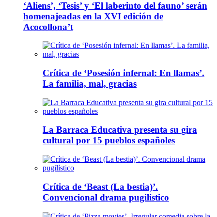
‘Aliens’, ‘Tesis’ y ‘El laberinto del fauno’ serán
homenajeadas en la XVI edición de
Acocollona’t
Crítica de ‘Posesión infernal: En llamas’.
La familia, mal, gracias
La Barraca Educativa presenta su gira
cultural por 15 pueblos españoles
Crítica de ‘Beast (La bestia)’.
Convencional drama pugilístico