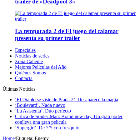
tráiler de «Deadpool 3»
La temporada 2 de El juego del calamar
presenta su primer tráiler
Especiales
Noticias de series
Zona Caliente
Mejores Películas del Año
Quiénes Somos
Contacta
Últimas Noticias
‘El Diablo se viste de Prada 2’. Desaparece la magia
‘Boulevard’. Nada nuevo
‘La Asistenta’. Dúo perfecto
Crítica de Spider-Man: Brand new day. Un gran poder
conlleva una gran película
‘Supergirl’. De 7’5 con fresquito
Home
/
Etiqueta:
Enemy