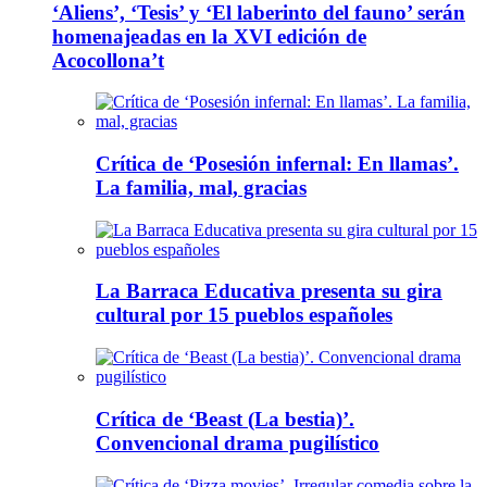
‘Aliens’, ‘Tesis’ y ‘El laberinto del fauno’ serán
homenajeadas en la XVI edición de
Acocollona’t
Crítica de ‘Posesión infernal: En llamas’.
La familia, mal, gracias
La Barraca Educativa presenta su gira
cultural por 15 pueblos españoles
Crítica de ‘Beast (La bestia)’.
Convencional drama pugilístico