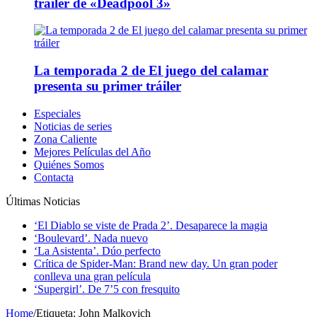
tráiler de «Deadpool 3»
La temporada 2 de El juego del calamar
presenta su primer tráiler
Especiales
Noticias de series
Zona Caliente
Mejores Películas del Año
Quiénes Somos
Contacta
Últimas Noticias
‘El Diablo se viste de Prada 2’. Desaparece la magia
‘Boulevard’. Nada nuevo
‘La Asistenta’. Dúo perfecto
Crítica de Spider-Man: Brand new day. Un gran poder
conlleva una gran película
‘Supergirl’. De 7’5 con fresquito
Home
/
Etiqueta:
John Malkovich