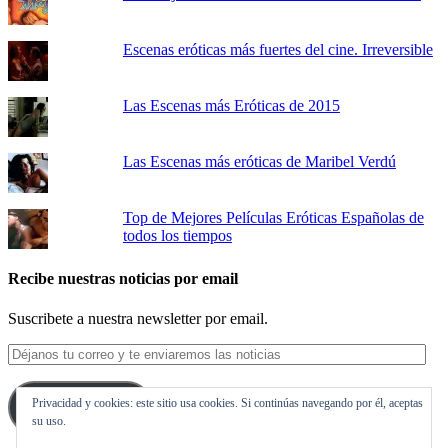
Escenas eróticas más fuertes del cine. Irreversible
Las Escenas más Eróticas de 2015
Las Escenas más eróticas de Maribel Verdú
Top de Mejores Películas Eróticas Españolas de
todos los tiempos
Recibe nuestras noticias por email
Suscribete a nuestra newsletter por email.
Déjanos
tu
correo
Privacidad y cookies: este sitio usa cookies. Si continúas navegando por él, aceptas
y
Suscribirse
su uso.
te
enviaremos