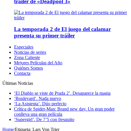
tráiler de «Deadpool 3»
La temporada 2 de El juego del calamar
presenta su primer tráiler
Especiales
Noticias de series
Zona Caliente
Mejores Películas del Año
Quiénes Somos
Contacta
Últimas Noticias
‘El Diablo se viste de Prada 2’. Desaparece la magia
‘Boulevard’. Nada nuevo
‘La Asistenta’. Dúo perfecto
Crítica de Spider-Man: Brand new day. Un gran poder
conlleva una gran película
‘Supergirl’. De 7’5 con fresquito
Home
/
Etiqueta:
Lars Von Trier