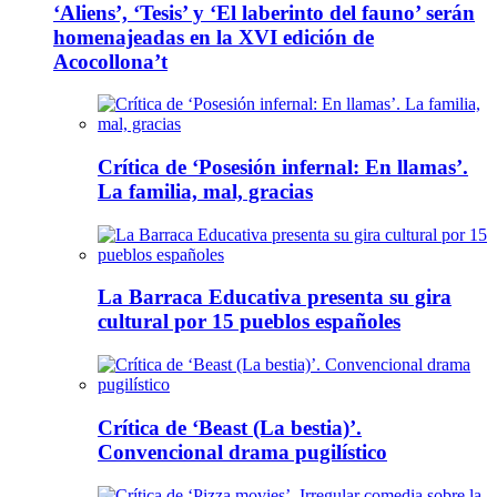
‘Aliens’, ‘Tesis’ y ‘El laberinto del fauno’ serán
homenajeadas en la XVI edición de
Acocollona’t
Crítica de ‘Posesión infernal: En llamas’.
La familia, mal, gracias
La Barraca Educativa presenta su gira
cultural por 15 pueblos españoles
Crítica de ‘Beast (La bestia)’.
Convencional drama pugilístico