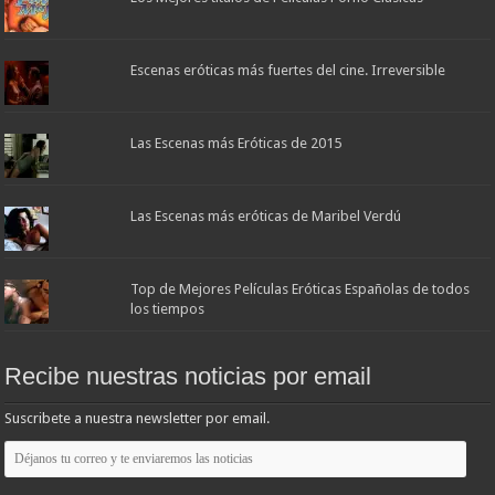
Escenas eróticas más fuertes del cine. Irreversible
Las Escenas más Eróticas de 2015
Las Escenas más eróticas de Maribel Verdú
Top de Mejores Películas Eróticas Españolas de todos
los tiempos
Recibe nuestras noticias por email
Suscribete a nuestra newsletter por email.
Déjanos
tu
correo