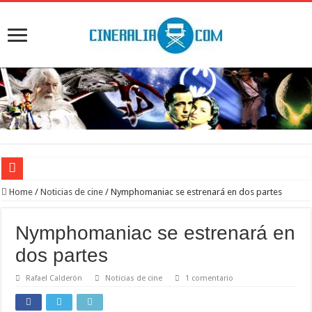
‘El Diablo se viste de Prada 2’. Desaparece la magia
Home
/
Noticias de cine
/
Nymphomaniac se estrenará en dos partes
‘Boulevard’. Nada nuevo
Nymphomaniac se estrenará en
‘La Asistenta’. Dúo perfecto
dos partes
Crítica de Spider-Man: Brand new day. Un gran poder conlleva una gran película
Rafael Calderón
Noticias de cine
1 comentario
‘Supergirl’. De 7’5 con fresquito