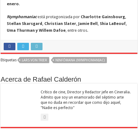
enero
.
Nymphomaniac
está protagonizada por
Charlotte Gainsbourg,
Stellan Skarsgard
, Christian Slater, Jamie Bell
, Shia LaBeouf,
Uma Thurman y Willem Dafoe
, entre otros.
Etiquetas
LARS VON TRIER
NINFÓMANA (NYMPHOMANIAC)
Acerca de Rafael Calderón
Crítico de cine, Director y Redactor jefe en Cineralia.
Admito que soy un enamorado del séptimo arte
que no duda en recordar que como dijo aquel,
"Nadie es perfecto"