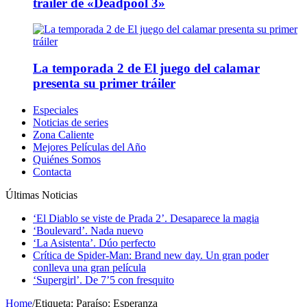
tráiler de «Deadpool 3»
La temporada 2 de El juego del calamar
presenta su primer tráiler
Especiales
Noticias de series
Zona Caliente
Mejores Películas del Año
Quiénes Somos
Contacta
Últimas Noticias
‘El Diablo se viste de Prada 2’. Desaparece la magia
‘Boulevard’. Nada nuevo
‘La Asistenta’. Dúo perfecto
Crítica de Spider-Man: Brand new day. Un gran poder
conlleva una gran película
‘Supergirl’. De 7’5 con fresquito
Home
/
Etiqueta:
Paraíso: Esperanza