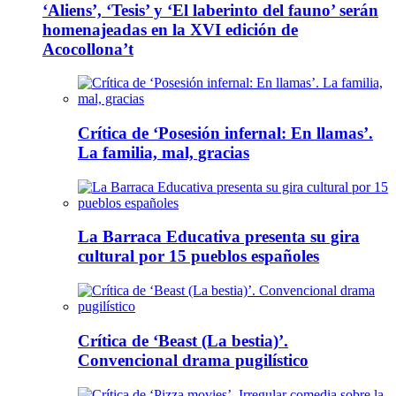
‘Aliens’, ‘Tesis’ y ‘El laberinto del fauno’ serán
homenajeadas en la XVI edición de
Acocollona’t
Crítica de ‘Posesión infernal: En llamas’.
La familia, mal, gracias
La Barraca Educativa presenta su gira
cultural por 15 pueblos españoles
Crítica de ‘Beast (La bestia)’.
Convencional drama pugilístico