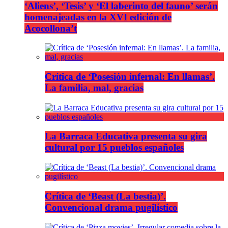
‘Aliens’, ‘Tesis’ y ‘El laberinto del fauno’ serán
homenajeadas en la XVI edición de
Acocollona’t
Crítica de ‘Posesión infernal: En llamas’.
La familia, mal, gracias
La Barraca Educativa presenta su gira
cultural por 15 pueblos españoles
Crítica de ‘Beast (La bestia)’.
Convencional drama pugilístico