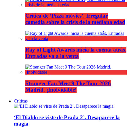
Crítica de ‘Pizza movies’. Irregular
comedia sobre la crisis de la mediana edad
Ray of Light Awards inicia la cuenta atrás.
Entradas ya a la venta
Stranger Fan Meet 9 The Tour 2026
Madrid. ¡Inolvidable!
Críticas
‘El Diablo se viste de Prada 2’. Desaparece la
magia