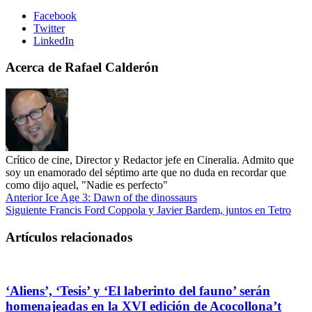
Facebook
Twitter
LinkedIn
Acerca de Rafael Calderón
Crítico de cine, Director y Redactor jefe en Cineralia. Admito que
soy un enamorado del séptimo arte que no duda en recordar que
como dijo aquel, "Nadie es perfecto"
Anterior
Ice Age 3: Dawn of the dinossaurs
Siguiente
Francis Ford Coppola y Javier Bardem, juntos en Tetro
Artículos relacionados
‘Aliens’, ‘Tesis’ y ‘El laberinto del fauno’ serán
homenajeadas en la XVI edición de Acocollona’t