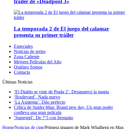
tráiler de «Deadpool 3»
La temporada 2 de El juego del calamar
presenta su primer tráiler
Especiales
Noticias de series
Zona Caliente
Mejores Películas del Año
Quiénes Somos
Contacta
Últimas Noticias
‘El Diablo se viste de Prada 2’. Desaparece la magia
‘Boulevard’. Nada nuevo
‘La Asistenta’. Dúo perfecto
Crítica de Spider-Man: Brand new day. Un gran poder
conlleva una gran película
‘Supergirl’. De 7’5 con fresquito
Home
/
Noticias de cine
/
Primera imagen de Mark Whalberg en Max