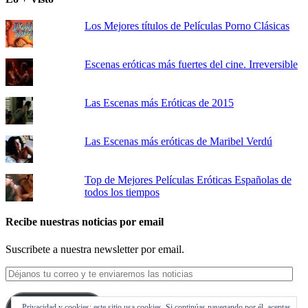
Los Mejores títulos de Películas Porno Clásicas
Escenas eróticas más fuertes del cine. Irreversible
Las Escenas más Eróticas de 2015
Las Escenas más eróticas de Maribel Verdú
Top de Mejores Películas Eróticas Españolas de
todos los tiempos
Recibe nuestras noticias por email
Suscribete a nuestra newsletter por email.
Déjanos
tu
correo
Privacidad y cookies: este sitio usa cookies. Si continúas navegando por él, aceptas