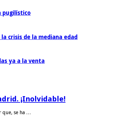
 pugilístico
 la crisis de la mediana edad
das ya a la venta
rid. ¡Inolvidable!
r que, se ha …