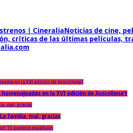
Noticias de cine, pel
ón, críticas de las últimas películas, t
ralia.com
erán homenajeadas en la XVI edición de Acocollona’t
 La familia, mal, gracias