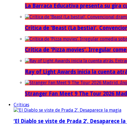
La Barraca Educativa presenta su gira c
Crítica de ‘Beast (La bestia)’. Convencio
Crítica de ‘Pizza movies’. Irregular come
Ray of Light Awards inicia la cuenta atr
Stranger Fan Meet 9 The Tour 2026 Madri
Críticas
‘El Diablo se viste de Prada 2’. Desaparece l