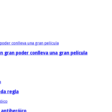
n gran poder conlleva una gran película
oda regla
e antiheróico