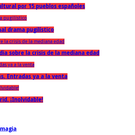
ultural por 15 pueblos españoles
nal drama pugilístico
dia sobre la crisis de la mediana edad
ás. Entradas ya a la venta
d. ¡Inolvidable!
a magia