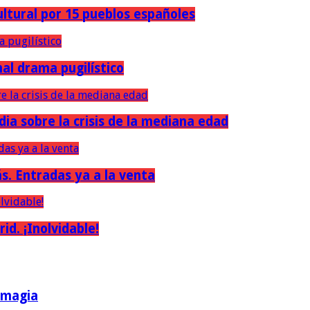
ultural por 15 pueblos españoles
nal drama pugilístico
dia sobre la crisis de la mediana edad
ás. Entradas ya a la venta
d. ¡Inolvidable!
a magia