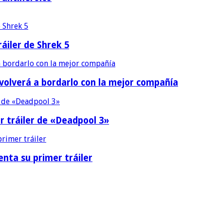
áiler de Shrek 5
 volverá a bordarlo con la mejor compañía
r tráiler de «Deadpool 3»
nta su primer tráiler