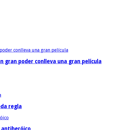
n gran poder conlleva una gran película
oda regla
e antiheróico