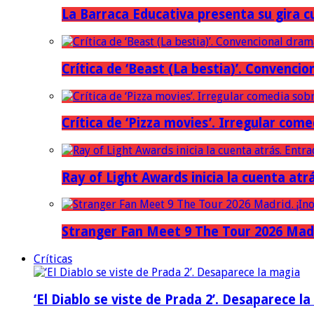
La Barraca Educativa presenta su gira c
Crítica de ‘Beast (La bestia)’. Convencio
Crítica de ‘Pizza movies’. Irregular come
Ray of Light Awards inicia la cuenta atr
Stranger Fan Meet 9 The Tour 2026 Madri
Críticas
‘El Diablo se viste de Prada 2’. Desaparece l