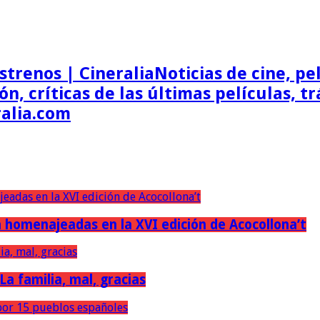
Noticias de cine, pel
ón, críticas de las últimas películas, t
ralia.com
erán homenajeadas en la XVI edición de Acocollona’t
 La familia, mal, gracias