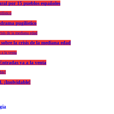
ural por 15 pueblos españoles
 drama pugilístico
 sobre la crisis de la mediana edad
 Entradas ya a la venta
 ¡Inolvidable!
gia