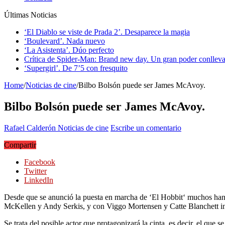
Últimas Noticias
‘El Diablo se viste de Prada 2’. Desaparece la magia
‘Boulevard’. Nada nuevo
‘La Asistenta’. Dúo perfecto
Crítica de Spider-Man: Brand new day. Un gran poder conlleva
‘Supergirl’. De 7’5 con fresquito
Home
/
Noticias de cine
/
Bilbo Bolsón puede ser James McAvoy.
Bilbo Bolsón puede ser James McAvoy.
Rafael Calderón
Noticias de cine
Escribe un comentario
Compartir
Facebook
Twitter
LinkedIn
Desde que se anunció la puesta en marcha de ‘
El Hobbit
‘ muchos han 
McKellen y Andy Serkis, y con Viggo Mortensen y Catte Blanchett in
Se trata del posible actor que protagonizará la cinta, es decir, el que 