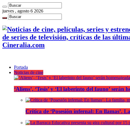
jueves , agosto 6 2026
de series de televisión, críticas de las últi
Cineralia.com
Portada
Noticias de cine
‘Aliens’, ‘Tesis’ y ‘El laberinto del fauno’ será
Crítica de ‘Posesión infernal: En llamas’. La