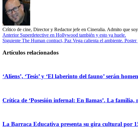
Crítico de cine, Director y Redactor jefe en Cineralia. Admito que s
Anterior
Superdetective en Hollywood también y esto ya huele.
Siguiente
The Human contract, Paz Vega calienta el ambiente. Poster y 
Artículos relacionados
‘Aliens’, ‘Tesis’ y ‘El laberinto del fauno’ serán hom
Crítica de ‘Posesión infernal: En llamas’. La familia, 
La Barraca Educativa presenta su gira cultural por 1