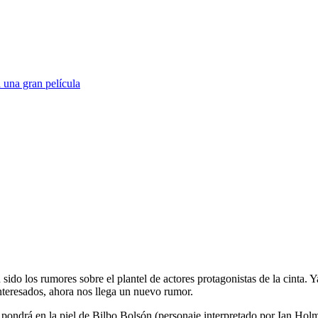
 una gran película
sido los rumores sobre el plantel de actores protagonistas de la cinta. 
teresados, ahora nos llega un nuevo rumor.
se pondrá en la piel de Bilbo Bolsón (personaje interpretado por Ian Holm