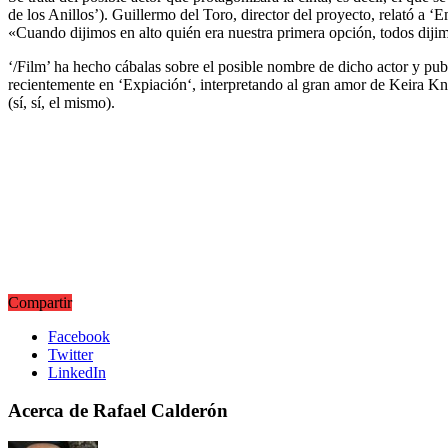
de los Anillos’). Guillermo del Toro, director del proyecto, relató a
«Cuando dijimos en alto quién era nuestra primera opción, todos di
‘/Film’ ha hecho cábalas sobre el posible nombre de dicho actor y pub
recientemente en ‘
Expiación
‘, interpretando al gran amor de Keira Kn
(sí, sí, el mismo).
Compartir
Facebook
Twitter
LinkedIn
Acerca de Rafael Calderón