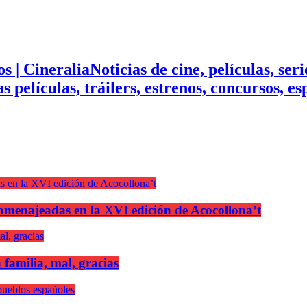
Noticias de cine, películas, ser
mas películas, tráilers, estrenos, concursos, 
n homenajeadas en la XVI edición de Acocollona’t
 familia, mal, gracias