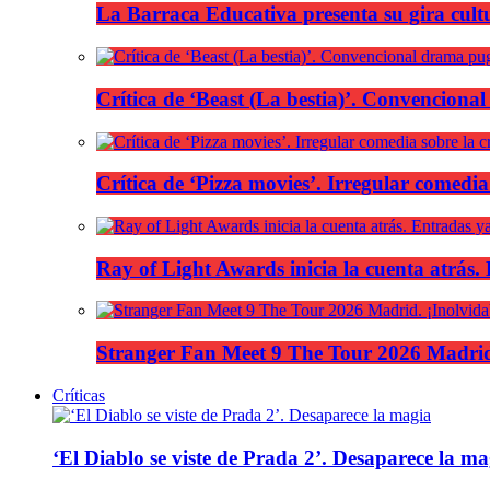
La Barraca Educativa presenta su gira cult
Crítica de ‘Beast (La bestia)’. Convencional
Crítica de ‘Pizza movies’. Irregular comedia
Ray of Light Awards inicia la cuenta atrás.
Stranger Fan Meet 9 The Tour 2026 Madrid.
Críticas
‘El Diablo se viste de Prada 2’. Desaparece la ma