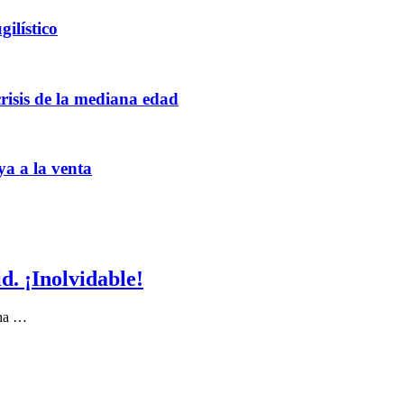
ilístico
crisis de la mediana edad
ya a la venta
. ¡Inolvidable!
 ha …