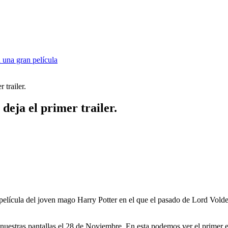
 una gran película
 trailer.
deja el primer trailer.
a película del joven mago Harry Potter en el que el pasado de Lord Vold
á a nuestras pantallas el 28 de Noviembre. En esta podemos ver el prim