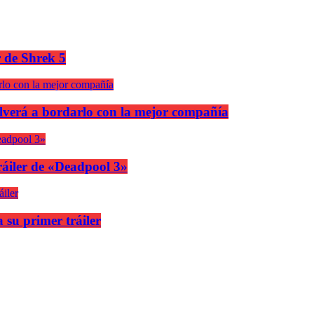
r de Shrek 5
olverá a bordarlo con la mejor compañía
áiler de «Deadpool 3»
 su primer tráiler