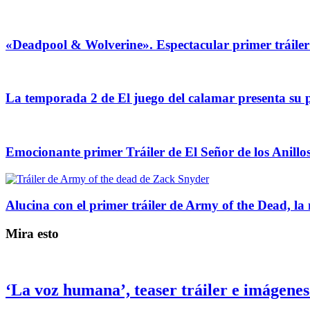
«Deadpool & Wolverine». Espectacular primer tráile
La temporada 2 de El juego del calamar presenta su p
Emocionante primer Tráiler de El Señor de los Anillos
Alucina con el primer tráiler de Army of the Dead, la
Mira esto
‘La voz humana’, teaser tráiler e imágene