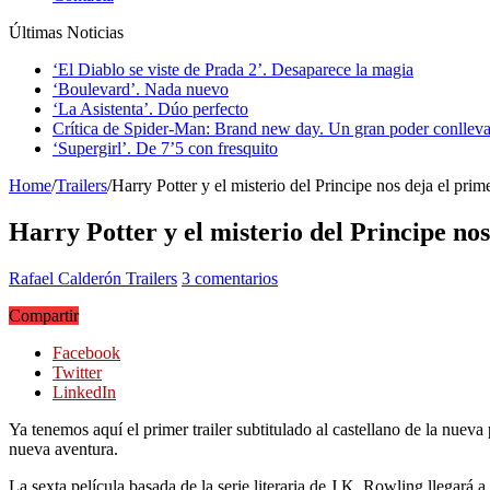
Últimas Noticias
‘El Diablo se viste de Prada 2’. Desaparece la magia
‘Boulevard’. Nada nuevo
‘La Asistenta’. Dúo perfecto
Crítica de Spider-Man: Brand new day. Un gran poder conlleva
‘Supergirl’. De 7’5 con fresquito
Home
/
Trailers
/
Harry Potter y el misterio del Principe nos deja el primer
Harry Potter y el misterio del Principe nos 
Rafael Calderón
Trailers
3 comentarios
Compartir
Facebook
Twitter
LinkedIn
Ya tenemos aquí el primer trailer subtitulado al castellano de la nuev
nueva aventura.
La sexta película basada de la serie literaria de J.K. Rowling llegar