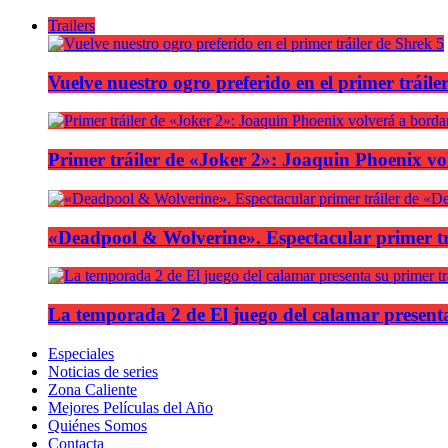
Trailers
Vuelve nuestro ogro preferido en el primer tráile
Primer tráiler de «Joker 2»: Joaquin Phoenix v
«Deadpool & Wolverine». Espectacular primer tr
La temporada 2 de El juego del calamar presenta
Especiales
Noticias de series
Zona Caliente
Mejores Películas del Año
Quiénes Somos
Contacta