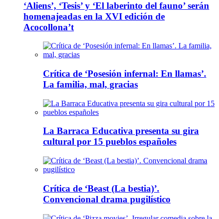
‘Aliens’, ‘Tesis’ y ‘El laberinto del fauno’ serán
homenajeadas en la XVI edición de
Acocollona’t
Crítica de ‘Posesión infernal: En llamas’.
La familia, mal, gracias
La Barraca Educativa presenta su gira
cultural por 15 pueblos españoles
Crítica de ‘Beast (La bestia)’.
Convencional drama pugilístico