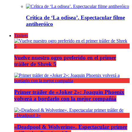
Crítica de ‘La odisea’. Espectacular filme
antiheróico
Trailers
Vuelve nuestro ogro preferido en el primer
tráiler de Shrek 5
Primer tráiler de «Joker 2»: Joaquin Phoenix
volverá a bordarlo con la mejor compañía
«Deadpool & Wolverine». Espectacular primer