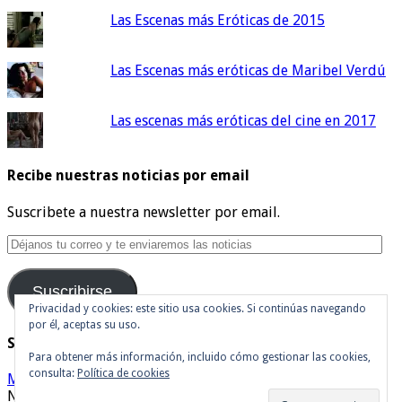
Las Escenas más Eróticas de 2015
Las Escenas más eróticas de Maribel Verdú
Las escenas más eróticas del cine en 2017
Recibe nuestras noticias por email
Suscribete a nuestra newsletter por email.
Déjanos
tu
correo
Suscribirse
y
te
Privacidad y cookies: este sitio usa cookies. Si continúas navegando
por él, aceptas su uso.
enviaremos
Síguenos en Twitter
las
Para obtener más información, incluido cómo gestionar las cookies,
noticias
consulta:
Política de cookies
Mis tuits
Noticias de cine y de series de televisión, críticas, tráilers,