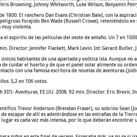
 Chris Browning, Johnny Whitworth, Luke Wilson, Benjamin Petr
de 1800. El ranchero Dan Evans (Christian Bale), con la aspira
peligroso forajido Ben Wade (Russell Crowe), reteniéndolo en s
á muy violenta.
el espiritu de las películas del oeste de antaño. Un 7 en 1500 
in. Director: Jennifer Flackett, Mark Levin. Int: Gerard Butler, J
os únicos habitantes de una apartada y exótica isla. Aunque no
a de cuidar el huerto y de que el panel solar alimente su orde
ntacto con una famosa escritora de novelas de aventuras (Jodie 
os. 5,2 en 106 votos.
arth 3D’)- Aventuras. EE.UU. 2008. 92 min. Director: Eric Brevic.
 científico Trevor Anderson (Brendan Fraser), su sobrino Sean (
de escapar de allí es adentrándose en las entrañas de la Tierr
del lugar es cada vez más intensa, por lo que deberán encontra
ara niños en este final de verano. Esperaba más, ya no se si iré