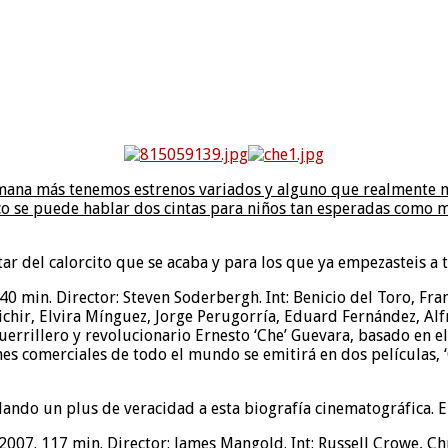
emana más tenemos estrenos variados y alguno que realmente mere
poco se puede hablar dos cintas para niños tan esperadas como
ar del calorcito que se acaba y para los que ya empezasteis a t
0 min. Director: Steven Soderbergh. Int: Benicio del Toro, Fran
hir, Elvira Mínguez, Jorge Perugorría, Eduard Fernández, Alf
errillero y revolucionario Ernesto ‘Che’ Guevara, basado en el
nes comerciales de todo el mundo se emitirá en dos películas, ‘
dando un plus de veracidad a esta biografía cinematográfica. E
. 2007. 117 min. Director: James Mangold. Int: Russell Crowe, C