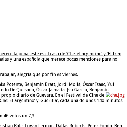
ce la pena, este es el caso de ‘Che: el argentino’ y ‘El tren
 malas y una española que merece pocas menciones para no
rabajar, alegría que por fin es viernes.
ka Potente, Benjamin Bratt, Jordi Mollà, Óscar Isaac, Yul
redo De Quesada, Óscar Jaenada, Jsu Garcia, Benjamín
 propio diario de Guevara. En el Festival de Cine de
Che: El argentino’ y ‘Guerilla’, cada una de unos 140 minutos
n 46 votos un 7,3.
hristian Bale, Logan Lerman, Dallas Roberts, Peter Fonda, Ben