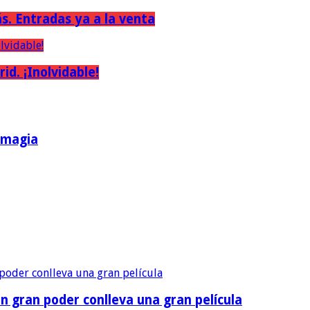
ás. Entradas ya a la venta
d. ¡Inolvidable!
a magia
n gran poder conlleva una gran película