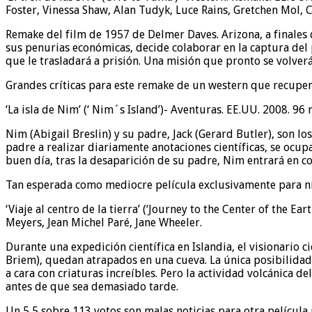
Foster, Vinessa Shaw, Alan Tudyk, Luce Rains, Gretchen Mol,
Remake del film de 1957 de Delmer Daves. Arizona, a finales 
sus penurias económicas, decide colaborar en la captura del 
que le trasladará a prisión. Una misión que pronto se volver
Grandes críticas para este remake de un western que recupera 
‘La isla de Nim’ (‘ Nim´s Island’)- Aventuras. EE.UU. 2008. 96 m
Nim (Abigail Breslin) y su padre, Jack (Gerard Butler), son l
padre a realizar diariamente anotaciones científicas, se ocup
buen día, tras la desaparición de su padre, Nim entrará en co
Tan esperada como mediocre película exclusivamente para niñ
‘Viaje al centro de la tierra’ (‘Journey to the Center of the E
Meyers, Jean Michel Paré, Jane Wheeler.
Durante una expedición científica en Islandia, el visionario
Briem), quedan atrapados en una cueva. La única posibilidad 
a cara con criaturas increíbles. Pero la actividad volcánica 
antes de que sea demasiado tarde.
Un 5,5 sobre 113 votos son malas noticias para otra película p