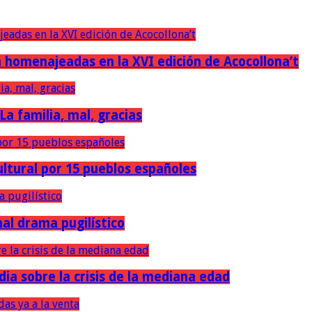
erán homenajeadas en la XVI edición de Acocollona’t
 La familia, mal, gracias
ultural por 15 pueblos españoles
nal drama pugilístico
dia sobre la crisis de la mediana edad