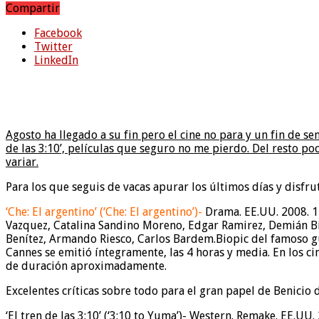
Compartir
Facebook
Twitter
LinkedIn
Agosto ha llegado a su fin pero el cine no para y un fin de s
de las 3:10’, películas que seguro no me pierdo. Del resto 
variar.
Para los que seguis de vacas apurar los últimos días y disfrut
‘Che: El argentino’ (‘Che: El argentino’)-
Drama. EE.UU. 2008. 14
Vazquez, Catalina Sandino Moreno, Edgar Ramirez, Demián Bic
Benítez, Armando Riesco, Carlos Bardem.
Biopic del famoso gu
Cannes se emitió íntegramente, las 4 horas y media. En los ci
de duración aproximadamente.
Excelentes críticas sobre todo para el gran papel de Benicio 
‘El tren de las 3:10’ (‘3:10 to Yuma’)- Western. Remake. EE.UU