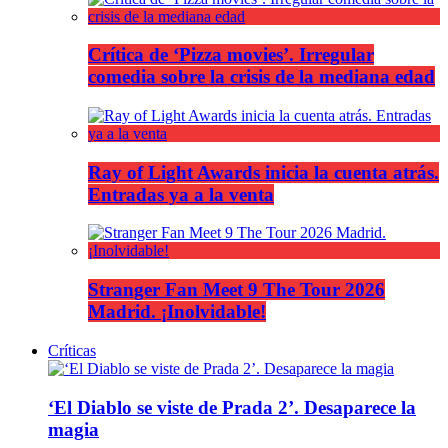
Crítica de ‘Pizza movies’. Irregular
comedia sobre la crisis de la mediana edad
Ray of Light Awards inicia la cuenta atrás.
Entradas ya a la venta
Stranger Fan Meet 9 The Tour 2026
Madrid. ¡Inolvidable!
Críticas
‘El Diablo se viste de Prada 2’. Desaparece la
magia