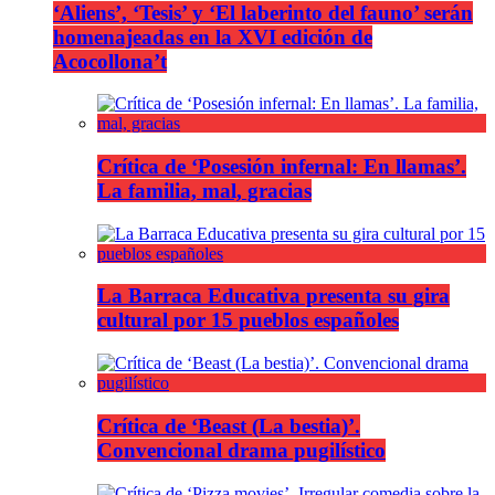
‘Aliens’, ‘Tesis’ y ‘El laberinto del fauno’ serán
homenajeadas en la XVI edición de
Acocollona’t
Crítica de ‘Posesión infernal: En llamas’.
La familia, mal, gracias
La Barraca Educativa presenta su gira
cultural por 15 pueblos españoles
Crítica de ‘Beast (La bestia)’.
Convencional drama pugilístico