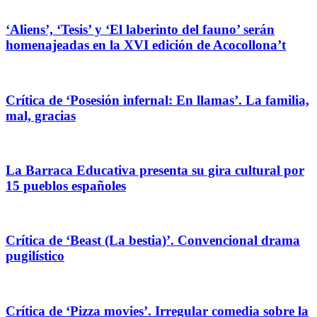
‘Aliens’, ‘Tesis’ y ‘El laberinto del fauno’ serán
homenajeadas en la XVI edición de Acocollona’t
Crítica de ‘Posesión infernal: En llamas’. La familia,
mal, gracias
La Barraca Educativa presenta su gira cultural por
15 pueblos españoles
Crítica de ‘Beast (La bestia)’. Convencional drama
pugilístico
Crítica de ‘Pizza movies’. Irregular comedia sobre la