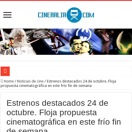
‘El Diablo se viste de Prada 2’. Desaparece la magia
Home
/
Noticias de cine
/
Estrenos destacados 24 de octubre. Floja
propuesta cinematográfica en este frío fin de semana
‘Boulevard’. Nada nuevo
‘La Asistenta’. Dúo perfecto
Estrenos destacados 24 de
Crítica de Spider-Man: Brand new day. Un gran poder conlleva una gran película
octubre. Floja propuesta
‘Supergirl’. De 7’5 con fresquito
cinematográfica en este frío fin
de semana