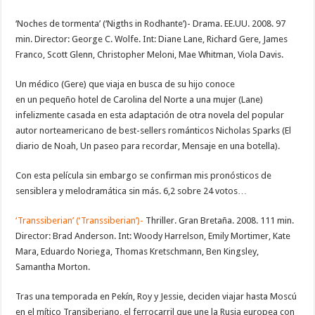
‘Noches de tormenta’ (‘Nigths in Rodhante’)- Drama. EE.UU. 2008. 97
min. Director: George C. Wolfe. Int: Diane Lane, Richard Gere, James
Franco, Scott Glenn, Christopher Meloni, Mae Whitman, Viola Davis.
Un médico (Gere) que viaja en busca de su hijo conoce
en un pequeño hotel de Carolina del Norte a una mujer (Lane)
infelizmente casada en esta adaptación de otra novela del popular
autor norteamericano de best-sellers románticos Nicholas Sparks (El
diario de Noah, Un paseo para recordar, Mensaje en una botella).
Con esta película sin embargo se confirman mis pronósticos de
sensiblera y melodramática sin más. 6,2 sobre 24 votos…
‘Transsiberian’ (‘Transsiberian’)-
Thriller. Gran Bretaña. 2008. 111 min.
Director: Brad Anderson. Int: Woody Harrelson, Emily Mortimer, Kate
Mara, Eduardo Noriega, Thomas Kretschmann, Ben Kingsley,
Samantha Morton.
Tras una temporada en Pekín, Roy y Jessie, deciden viajar hasta Moscú
en el mítico Transiberiano, el ferrocarril que une la Rusia europea con