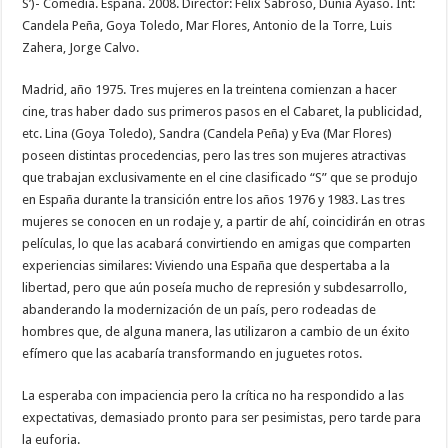
S’)- Comedia. España. 2008. Director: Félix Sabroso, Dunia Ayaso. Int:
Candela Peña, Goya Toledo, Mar Flores, Antonio de la Torre, Luis
Zahera, Jorge Calvo.
Madrid, año 1975. Tres mujeres en la treintena comienzan a hacer
cine, tras haber dado sus primeros pasos en el Cabaret, la publicidad,
etc. Lina (Goya Toledo), Sandra (Candela Peña) y Eva (Mar Flores)
poseen distintas procedencias, pero las tres son mujeres atractivas
que trabajan exclusivamente en el cine clasificado “S” que se produjo
en España durante la transición entre los años 1976 y 1983. Las tres
mujeres se conocen en un rodaje y, a partir de ahí, coincidirán en otras
películas, lo que las acabará convirtiendo en amigas que comparten
experiencias similares: Viviendo una España que despertaba a la
libertad, pero que aún poseía mucho de represión y subdesarrollo,
abanderando la modernización de un país, pero rodeadas de
hombres que, de alguna manera, las utilizaron a cambio de un éxito
efímero que las acabaría transformando en juguetes rotos.
La esperaba con impaciencia pero la crítica no ha respondido a las
expectativas, demasiado pronto para ser pesimistas, pero tarde para
la euforia.