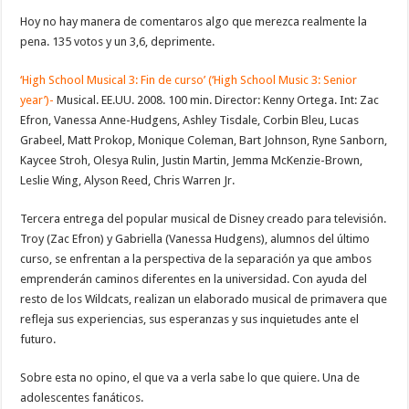
Hoy no hay manera de comentaros algo que merezca realmente la
pena. 135 votos y un 3,6, deprimente.
‘High School Musical 3: Fin de curso’ (‘High School Music 3: Senior
year’)-
Musical. EE.UU. 2008. 100 min. Director: Kenny Ortega. Int: Zac
Efron, Vanessa Anne-Hudgens, Ashley Tisdale, Corbin Bleu, Lucas
Grabeel, Matt Prokop, Monique Coleman, Bart Johnson, Ryne Sanborn,
Kaycee Stroh, Olesya Rulin, Justin Martin, Jemma McKenzie-Brown,
Leslie Wing, Alyson Reed, Chris Warren Jr.
Tercera entrega del popular musical de Disney creado para televisión.
Troy (Zac Efron) y Gabriella (Vanessa Hudgens), alumnos del último
curso, se enfrentan a la perspectiva de la separación ya que ambos
emprenderán caminos diferentes en la universidad. Con ayuda del
resto de los Wildcats, realizan un elaborado musical de primavera que
refleja sus experiencias, sus esperanzas y sus inquietudes ante el
futuro.
Sobre esta no opino, el que va a verla sabe lo que quiere. Una de
adolescentes fanáticos.