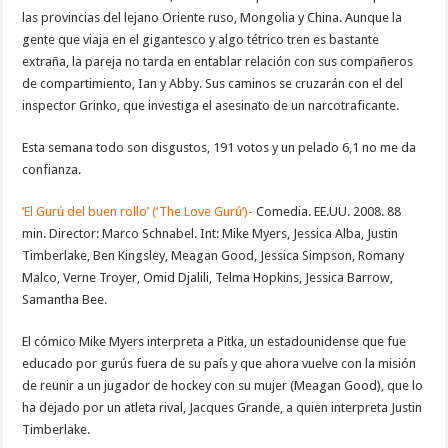
las provincias del lejano Oriente ruso, Mongolia y China. Aunque la
gente que viaja en el gigantesco y algo tétrico tren es bastante
extraña, la pareja no tarda en entablar relación con sus compañeros
de compartimiento, Ian y Abby. Sus caminos se cruzarán con el del
inspector Grinko, que investiga el asesinato de un narcotraficante.
Esta semana todo son disgustos, 191 votos y un pelado 6,1 no me da
confianza.
‘El Gurú del buen rollo’ (‘The Love Gurú’)-
Comedia. EE.UU. 2008. 88
min. Director: Marco Schnabel. Int: Mike Myers, Jessica Alba, Justin
Timberlake, Ben Kingsley, Meagan Good, Jessica Simpson, Romany
Malco, Verne Troyer, Omid Djalili, Telma Hopkins, Jessica Barrow,
Samantha Bee.
El cómico Mike Myers interpreta a Pitka, un estadounidense que fue
educado por gurús fuera de su país y que ahora vuelve con la misión
de reunir a un jugador de hockey con su mujer (Meagan Good), que lo
ha dejado por un atleta rival, Jacques Grande, a quien interpreta Justin
Timberlake.