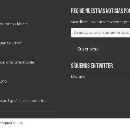
Recibe nuestras noticias po
Suscribete a nuestra newsletter por
las Porno Clásicas
Déjanos
tu
correo
y
Maribel Verdú
te
Suscribirse
enviaremos
las
noticias
el cine. Irreversible
Síguenos en Twitter
Mis tuits
2015
ticas Españolas de todos los
 aceptas su uso.