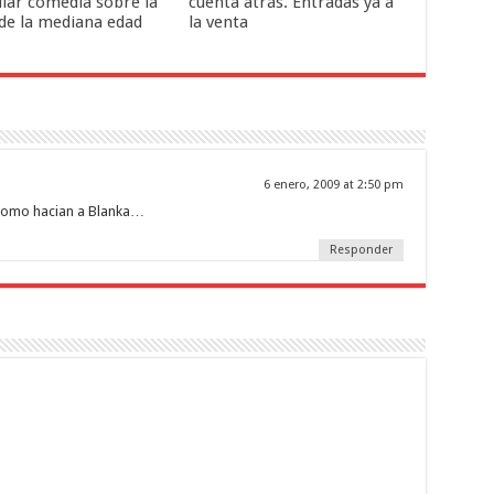
ular comedia sobre la
cuenta atrás. Entradas ya a
 de la mediana edad
la venta
6 enero, 2009 at 2:50 pm
r como hacian a Blanka…
Responder