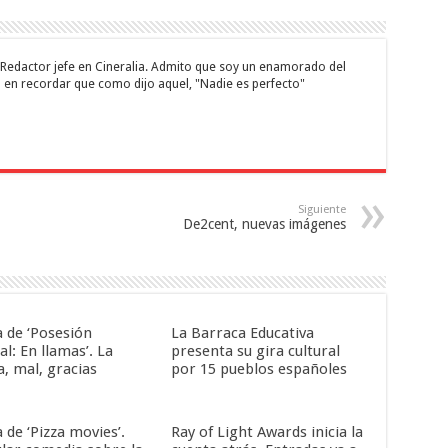
 y Redactor jefe en Cineralia. Admito que soy un enamorado del
 en recordar que como dijo aquel, "Nadie es perfecto"
Siguiente
De2cent, nuevas imágenes
a de ‘Posesión
La Barraca Educativa
al: En llamas’. La
presenta su gira cultural
a, mal, gracias
por 15 pueblos españoles
a de ‘Pizza movies’.
Ray of Light Awards inicia la