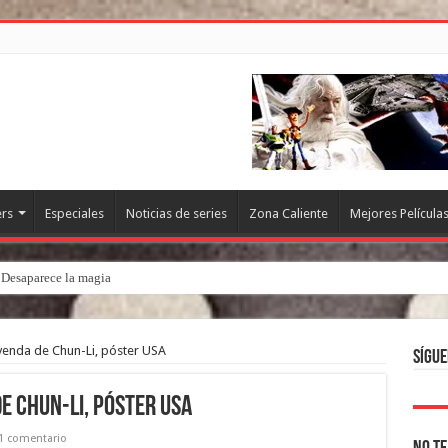
ers
Especiales
Noticias de series
Zona Caliente
Mejores Película
. Desaparece la magia
leyenda de Chun-Li, póster USA
Sígue
de Chun-Li, póster USA
1 comentario