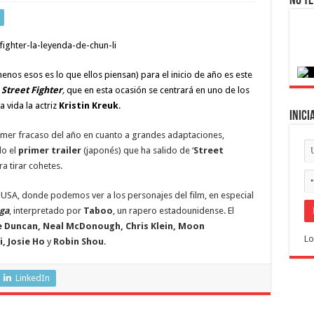
No te
menos esos es lo que ellos piensan) para el inicio de año es este
o
Street Fighter
,
que en esta ocasión se centrará en uno de los
a vida la actriz
Kristin Kreuk
.
Inici
imer fracaso del año en cuanto a grandes adaptaciones,
do el
primer trailer
(japonés) que ha salido de ‘
Street
a tirar cohetes.
USA, donde podemos ver a los personajes del film, en especial
ga
, interpretado por
Taboo
, un rapero estadounidense. El
e Duncan, Neal McDonough, Chris Klein, Moon
Lo
, Josie Ho
y
Robin Shou
.
LinkedIn