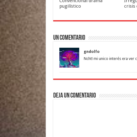
Convencional drama
Irreg
pugilístico
crisis
Un comentario
gndolfo
Ncht! mi unico interés era ve
Deja un comentario