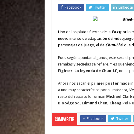
Facebook
Twitter
LinkedIn
Uno de los platos fuertes de la
Fox
(por lo 
nuevo intento de adaptación del videojueg
personajes del juego, el de
Chun-Li
al que d
Pues según apuntan algunos, éste sera el pr
remakes y secuelas se refiere. Y es que vien
Fighter: La leyenda de Chun-Li’,
no es par
Ahora nos sacan el
primer póster
made in 
a uno muy característico por su máscara,
Ve
resto del reparto lo forman
Michael Clark
Bloodgood, Edmund Chen, Cheng Pei Pei
Facebook
Twitter
Compartir