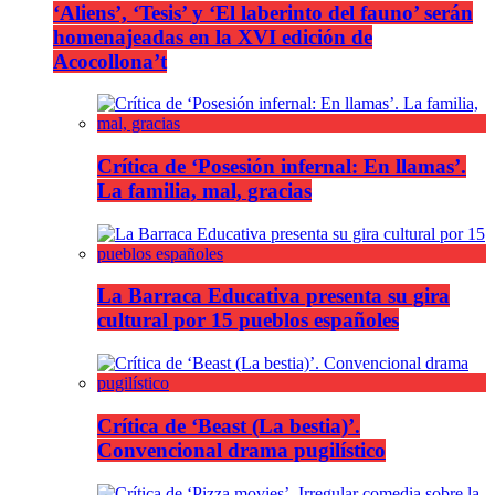
‘Aliens’, ‘Tesis’ y ‘El laberinto del fauno’ serán
homenajeadas en la XVI edición de
Acocollona’t
Crítica de ‘Posesión infernal: En llamas’.
La familia, mal, gracias
La Barraca Educativa presenta su gira
cultural por 15 pueblos españoles
Crítica de ‘Beast (La bestia)’.
Convencional drama pugilístico