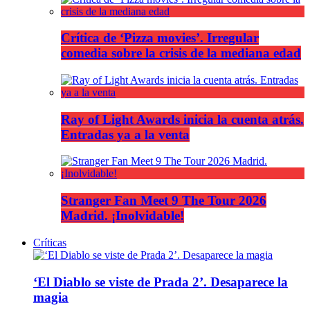
Crítica de ‘Pizza movies’. Irregular
comedia sobre la crisis de la mediana edad
Ray of Light Awards inicia la cuenta atrás.
Entradas ya a la venta
Stranger Fan Meet 9 The Tour 2026
Madrid. ¡Inolvidable!
Críticas
‘El Diablo se viste de Prada 2’. Desaparece la
magia