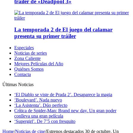
tráiler de «Deadpool 3»
La temporada 2 de El juego del calamar
presenta su primer tráiler
Especiales
Noticias de series
Zona Caliente
Mejores Películas del Año
Quiénes Somos
Contacta
Últimas Noticias
‘El Diablo se viste de Prada 2’. Desaparece la magia
‘Boulevard’. Nada nuevo
‘La Asistenta’. Dúo perfecto
Crítica de Spider-Man: Brand new day. Un gran poder
conlleva una gran película
‘Supergirl’. De 7’5 con fresquito
Home
/
Noticias de cine
/
Estrenos destacados 30 de octubre. Un