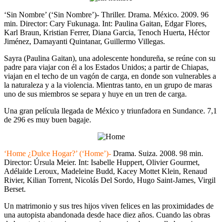
‘Sin Nombre’ (‘Sin Nombre’)- Thriller. Drama. México. 2009. 96
min. Director: Cary Fukunaga. Int: Paulina Gaitan, Edgar Flores,
Karl Braun, Kristian Ferrer, Diana Garcia, Tenoch Huerta, Héctor
Jiménez, Damayanti Quintanar, Guillermo Villegas.
Sayra (Paulina Gaitan), una adolescente hondureña, se reúne con su
padre para viajar con él a los Estados Unidos; a partir de Chiapas,
viajan en el techo de un vagón de carga, en donde son vulnerables a
la naturaleza y a la violencia. Mientras tanto, en un grupo de maras
uno de sus miembros se separa y huye en un tren de carga.
Una gran película llegada de México y triunfadora en Sundance. 7,1
de 296 es muy buen bagaje.
‘Home ¿Dulce Hogar?’ (‘Home’)-
Drama. Suiza. 2008. 98 min.
Director: Úrsula Meier. Int: Isabelle Huppert, Olivier Gourmet,
Adélaïde Leroux, Madeleine Budd, Kacey Mottet Klein, Renaud
Rivier, Kilian Torrent, Nicolás Del Sordo, Hugo Saint-James, Virgil
Berset.
Un matrimonio y sus tres hijos viven felices en las proximidades de
una autopista abandonada desde hace diez años. Cuando las obras