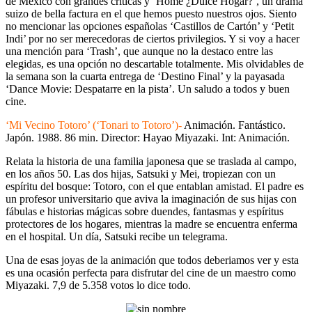
de México con grandes críticas y ‘Home ¿Dulce Hogar?’, un drama
suizo de bella factura en el que hemos puesto nuestros ojos. Siento
no mencionar las opciones españolas ‘Castillos de Cartón’ y ‘Petit
Indi’ por no ser merecedoras de ciertos privilegios. Y si voy a hacer
una mención para ‘Trash’, que aunque no la destaco entre las
elegidas, es una opción no descartable totalmente. Mis olvidables de
la semana son la cuarta entrega de ‘Destino Final’ y la payasada
‘Dance Movie: Despatarre en la pista’. Un saludo a todos y buen
cine.
‘Mi Vecino Totoro’ (‘Tonari to Totoro’)-
Animación. Fantástico.
Japón. 1988. 86 min. Director: Hayao Miyazaki. Int: Animación.
Relata la historia de una familia japonesa que se traslada al campo,
en los años 50. Las dos hijas, Satsuki y Mei, tropiezan con un
espíritu del bosque: Totoro, con el que entablan amistad. El padre es
un profesor universitario que aviva la imaginación de sus hijas con
fábulas e historias mágicas sobre duendes, fantasmas y espíritus
protectores de los hogares, mientras la madre se encuentra enferma
en el hospital. Un día, Satsuki recibe un telegrama.
Una de esas joyas de la animación que todos deberiamos ver y esta
es una ocasión perfecta para disfrutar del cine de un maestro como
Miyazaki. 7,9 de 5.358 votos lo dice todo.