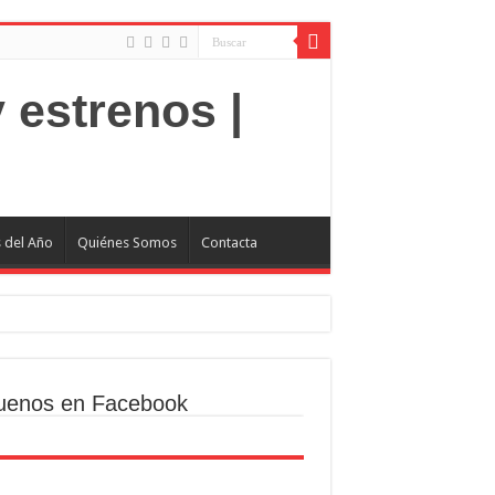
s del Año
Quiénes Somos
Contacta
uenos en Facebook