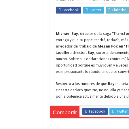
Rafael Calderón
Noticias de cine
E
Facebook
Twitter
LinkedIn
Michael Bay,
director de la saga
‘Transfo
entrega y que su papel tendrá, todavía, más
alrededor del trabajo de
Megan Fox en ‘Tr
taquillero director.
Bay,
sorprendentemente, 
mucho. Sobre sus declaraciones contra mí, l
oportunidad porque es muy joven y a veces 
es impresionante lo rápido en que se convirt
Respecto a los rumores de que
Bay
mataría
cineasta declaró que: ‘No, no no, ella ya tien
por la polémica actualmente debido a una úl
Facebook
Twitter
Compartir