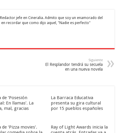
 y Redactor jefe en Cineralia. Admito que soy un enamorado del
 en recordar que como dijo aquel, "Nadie es perfecto"
Siguiente
El Resplandor tendrá su secuela
en una nueva novela
a de ‘Posesión
La Barraca Educativa
al: En llamas’. La
presenta su gira cultural
a, mal, gracias
por 15 pueblos españoles
a de ‘Pizza movies’.
Ray of Light Awards inicia la
ular comedia sobre la
cuenta atrás. Entradas ya a