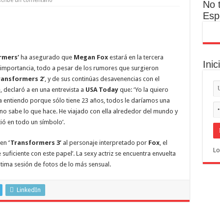
scribe un comentario
No 
Esp
rmers’
ha asegurado que
Megan Fox
estará en la tercera
Inic
 importancia, todo a pesar de los rumores que surgieron
ansformers 2’
, y de sus continúas desavenencias con el
declaró a en una entrevista a
USA Today
que: ‘Yo la quiero
a entiendo porque sólo tiene 23 años, todos le daríamos una
no sabe lo que hace. He viajado con ella alrededor del mundo y
ió en todo un símbolo’.
 en
‘Transformers 3’
al personaje interpretado por
Fox
, el
Lo
e suficiente con este papel’. La sexy actriz se encuentra envuelta
tima sesión de fotos de lo más sensual.
LinkedIn