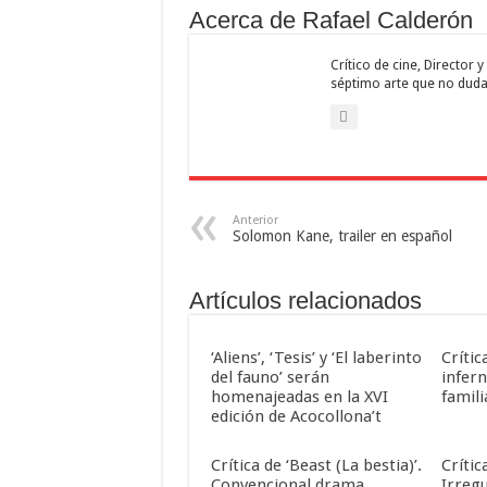
Acerca de Rafael Calderón
Crítico de cine, Director
séptimo arte que no duda
Anterior
Solomon Kane, trailer en español
Artículos relacionados
‘Aliens’, ‘Tesis’ y ‘El laberinto
Crític
del fauno’ serán
infern
homenajeadas en la XVI
famili
edición de Acocollona’t
Crítica de ‘Beast (La bestia)’.
Crític
Convencional drama
Irreg