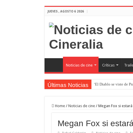
JUEVES , AGOSTO 6 2026
Noticias de cine
Críticas
Trail
Últimas Noticias
‘El Diablo se viste de P
‘Boulevard’. Nada nuev
‘La Asistenta’. Dúo perf
Home
/
Noticias de cine
/
Megan Fox si estará
Crítica de Spider-Man: 
Megan Fox si estará
‘Supergirl’. De 7’5 con f