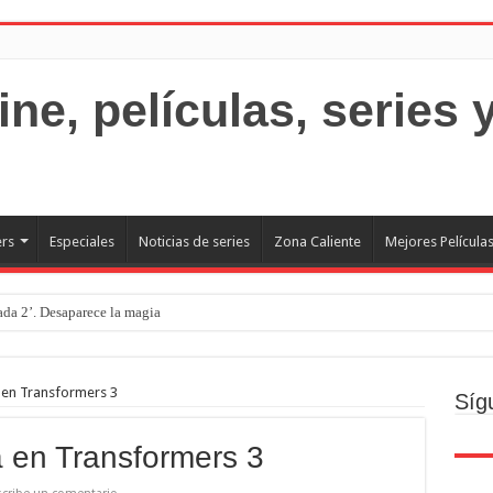
ers
Especiales
Noticias de series
Zona Caliente
Mejores Película
rada 2’. Desaparece la magia
o
ecto
 en Transformers 3
Síg
Brand new day. Un gran poder conlleva una gran película
 en Transformers 3
resquito