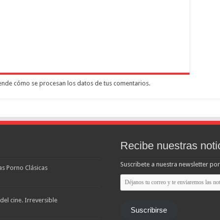
nde cómo se procesan los datos de tus comentarios.
Recibe nuestras noti
Suscribete a nuestra newsletter por
las Porno Clásicas
Déjanos
tu
correo
y
el cine. Irreversible
te
Suscribirse
enviaremos