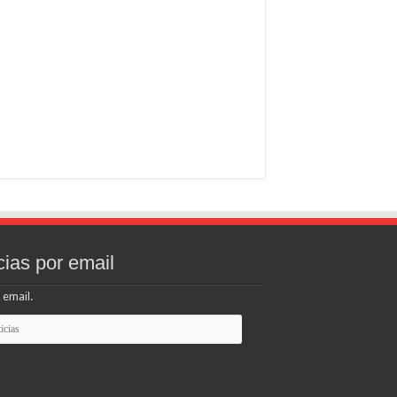
cias por email
 email.