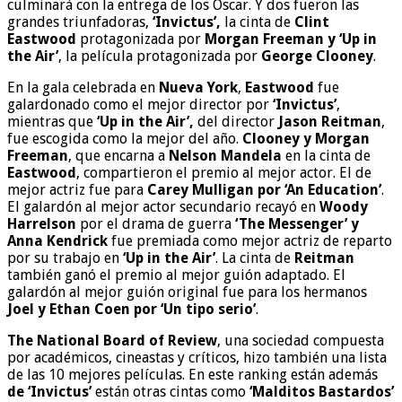
culminará con la entrega de los Oscar. Y dos fueron las
grandes triunfadoras,
‘Invictus’,
la cinta de
Clint
Eastwood
protagonizada por
Morgan Freeman y ‘Up in
the Air’
, la película protagonizada por
George Clooney
.
En la gala celebrada en
Nueva York
,
Eastwood
fue
galardonado como el mejor director por
‘Invictus’
,
mientras que
‘Up in the Air’,
del director
Jason Reitman
,
fue escogida como la mejor del año.
Clooney y Morgan
Freeman
, que encarna a
Nelson Mandela
en la cinta de
Eastwood
, compartieron el premio al mejor actor. El de
mejor actriz fue para
Carey Mulligan por ‘An Education’
.
El galardón al mejor actor secundario recayó en
Woody
Harrelson
por el drama de guerra
‘The Messenger’ y
Anna Kendrick
fue premiada como mejor actriz de reparto
por su trabajo en
‘Up in the Air’
. La cinta de
Reitman
también ganó el premio al mejor guión adaptado. El
galardón al mejor guión original fue para los hermanos
Joel y Ethan Coen por ‘Un tipo serio’
.
The National Board of Review
, una sociedad compuesta
por académicos, cineastas y críticos, hizo también una lista
de las 10 mejores películas. En este ranking están además
de ‘Invictus’
están otras cintas como
‘Malditos Bastardos’