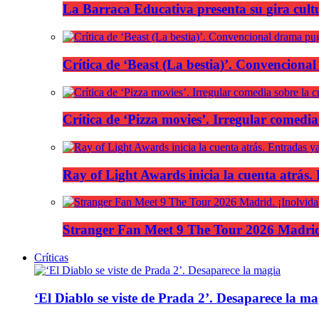
La Barraca Educativa presenta su gira cult
Crítica de ‘Beast (La bestia)’. Convencional
Crítica de ‘Pizza movies’. Irregular comedia
Ray of Light Awards inicia la cuenta atrás.
Stranger Fan Meet 9 The Tour 2026 Madrid.
Críticas
‘El Diablo se viste de Prada 2’. Desaparece la ma