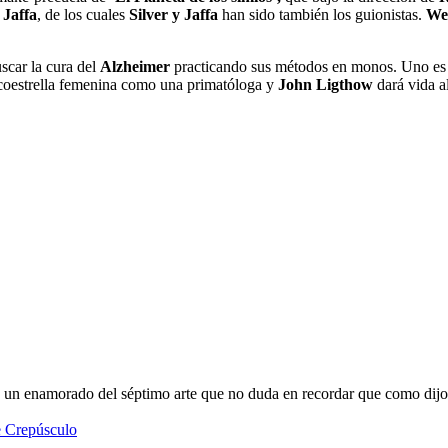
 Jaffa
, de los cuales
Silver y Jaffa
han sido también los guionistas.
Wet
scar la cura del
Alzheimer
practicando sus métodos en monos. Uno e
 coestrella femenina como una primatóloga y
John Ligthow
dará vida a
oy un enamorado del séptimo arte que no duda en recordar que como dijo
e Crepúsculo