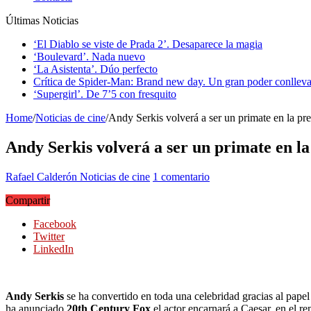
Últimas Noticias
‘El Diablo se viste de Prada 2’. Desaparece la magia
‘Boulevard’. Nada nuevo
‘La Asistenta’. Dúo perfecto
Crítica de Spider-Man: Brand new day. Un gran poder conlleva
‘Supergirl’. De 7’5 con fresquito
Home
/
Noticias de cine
/
Andy Serkis volverá a ser un primate en la pre
Andy Serkis volverá a ser un primate en la
Rafael Calderón
Noticias de cine
1 comentario
Compartir
Facebook
Twitter
LinkedIn
Andy Serkis
se ha convertido en toda una celebridad gracias al papel
ha anunciado
20th Century Fox
el actor encarnará a Caesar, en el r