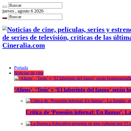
jueves , agosto 6 2026
de series de televisión, críticas de las últi
Cineralia.com
Portada
Noticias de cine
‘Aliens’, ‘Tesis’ y ‘El laberinto del fauno’ será
Crítica de ‘Posesión infernal: En llamas’. La