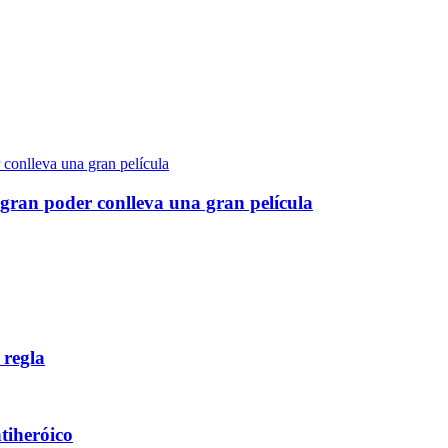
gran poder conlleva una gran película
 regla
ntiheróico