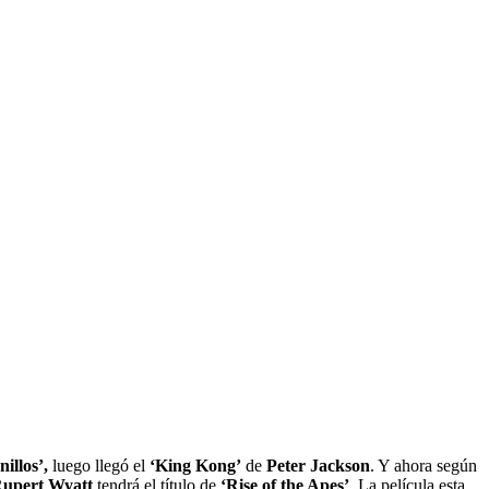
illos’,
luego llegó el
‘King Kong’
de
Peter Jackson
. Y ahora según
upert Wyatt
tendrá el título de
‘Rise of the Apes’
. La película esta