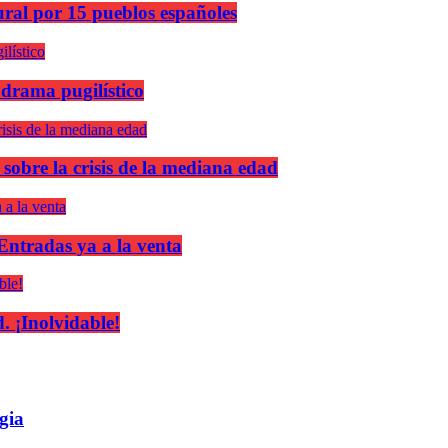
ural por 15 pueblos españoles
 drama pugilístico
 sobre la crisis de la mediana edad
 Entradas ya a la venta
 ¡Inolvidable!
gia