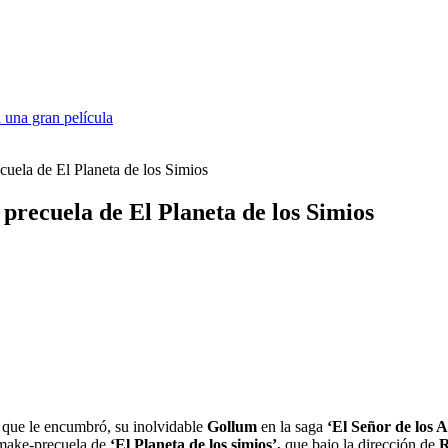
 una gran película
cuela de El Planeta de los Simios
 precuela de El Planeta de los Simios
 que le encumbró, su inolvidable
Gollum
en la saga
‘El Señor de los An
emake-precuela de
‘El Planeta de los simios’,
que bajo la dirección de
R