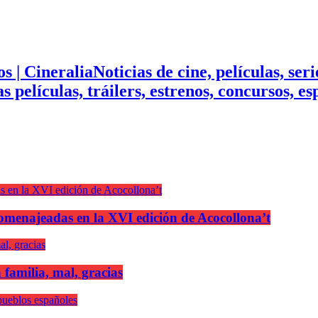
Noticias de cine, películas, ser
mas películas, tráilers, estrenos, concursos, 
n homenajeadas en la XVI edición de Acocollona’t
 familia, mal, gracias