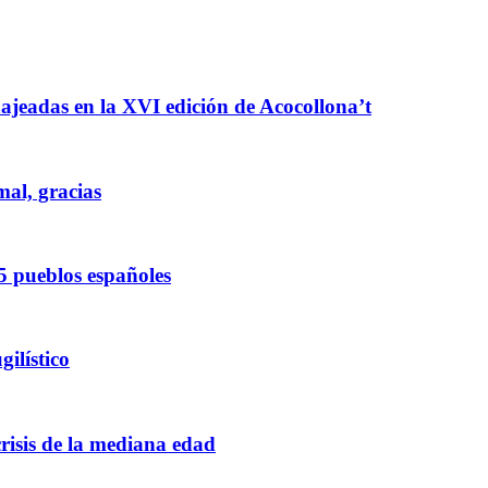
enajeadas en la XVI edición de Acocollona’t
mal, gracias
5 pueblos españoles
ilístico
crisis de la mediana edad