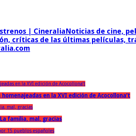
Noticias de cine, pel
ón, críticas de las últimas películas, t
ralia.com
erán homenajeadas en la XVI edición de Acocollona’t
 La familia, mal, gracias