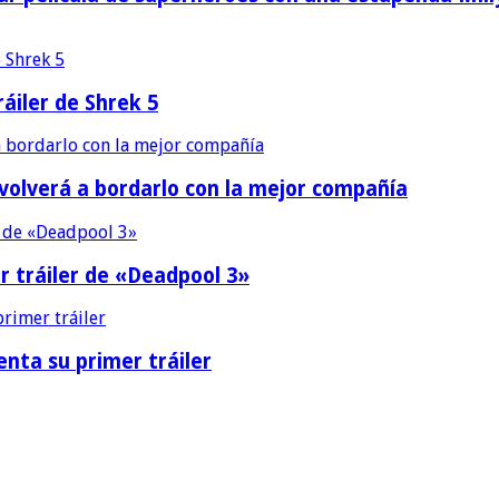
áiler de Shrek 5
 volverá a bordarlo con la mejor compañía
r tráiler de «Deadpool 3»
nta su primer tráiler