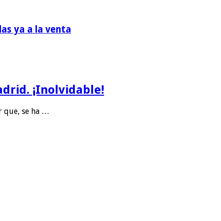
das ya a la venta
rid. ¡Inolvidable!
r que, se ha …