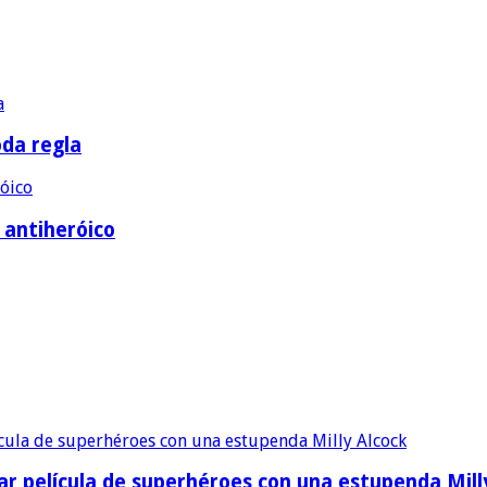
oda regla
e antiheróico
ular película de superhéroes con una estupenda Mill