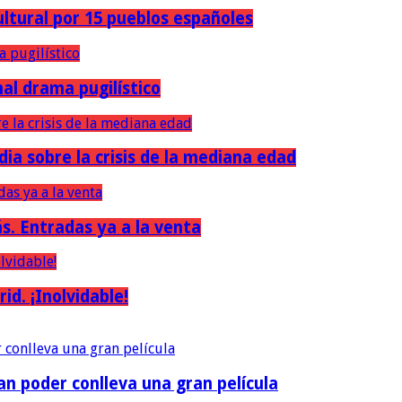
ultural por 15 pueblos españoles
nal drama pugilístico
dia sobre la crisis de la mediana edad
ás. Entradas ya a la venta
d. ¡Inolvidable!
an poder conlleva una gran película