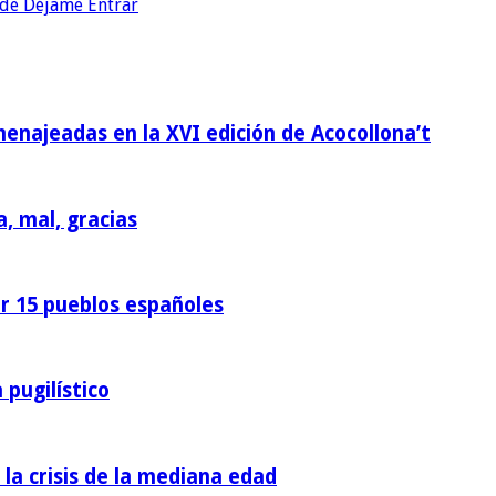
s de Déjame Entrar
homenajeadas en la XVI edición de Acocollona’t
a, mal, gracias
or 15 pueblos españoles
 pugilístico
 la crisis de la mediana edad