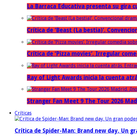
La Barraca Educativa presenta su gira c
Crítica de ‘Beast (La bestia)’. Convencio
Crítica de ‘Pizza movies’. Irregular come
Ray of Light Awards inicia la cuenta atr
Stranger Fan Meet 9 The Tour 2026 Madri
Críticas
Crítica de Spider-Man: Brand new day. Un gr