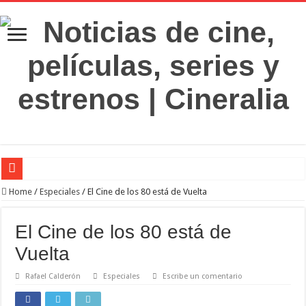
‘El Diablo se viste de Prada 2’. Desaparece la magia
Home
/
Especiales
/
El Cine de los 80 está de Vuelta
‘Boulevard’. Nada nuevo
El Cine de los 80 está de
‘La Asistenta’. Dúo perfecto
Vuelta
Crítica de Spider-Man: Brand new day. Un gran poder conlleva una gran película
Rafael Calderón
Especiales
Escribe un comentario
‘Supergirl’. De 7’5 con fresquito