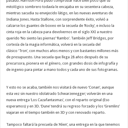
pasado. Harrison Ford pudo comprobar hace bien poco que su
mitológico sombrero todavía le encajaba en su sesentera cabeza,
mientras sacudia su envejecido látigo, en las nuevas aventuras de
Indiana Jones. Hasta Stallone, con sorprendente éxito, volvió a
calzarse los guantes de boxeo en la secuela de ‘Rocky’, e incluso la
cinta roja en la cabeza para devolvernos en el siglo XXI a nuestro
querido ‘No siento las piernas’ ‘Rambo’. También Jeff Bridges, por
cortesía de la magia informática, volverá en la secuela del
clásico ‘Tron’, con muchos años menos y con bastantes millones más
de presupuesto. Una secuela que llega 28 años después de su
precursora, pionera en el género, con grandes dosis de infografía y
de ingenio para pintar a mano todos y cada uno de sus fotogramas.
Y esto no se acaba, también nos visitará de nuevo ‘Conan’, aunque
esta vez sin nuestro idolatrado Schwarzenegger; volverán en una
nueva entrega ‘Los Cazafantasmas’, con el reparto original (Eso
esperamos) y en 3D. ‘Dune’ tendrá su regreso forzado y los ‘Gremlins’
viajaran en el tiempo también en 3D y con renovado reparto.
Tampoco faltará la precuela de ‘Alien’, una entrega en la que tenemos