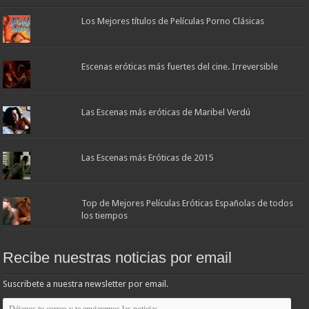
Los Mejores títulos de Películas Porno Clásicas
Escenas eróticas más fuertes del cine. Irreversible
Las Escenas más eróticas de Maribel Verdú
Las Escenas más Eróticas de 2015
Top de Mejores Películas Eróticas Españolas de todos
los tiempos
Recibe nuestras noticias por email
Suscribete a nuestra newsletter por email.
Déjanos