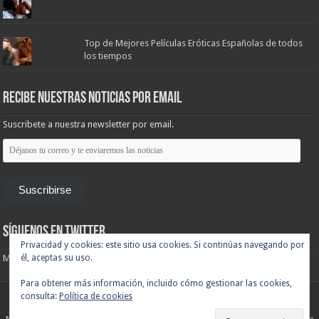
Top de Mejores Películas Eróticas Españolas de todos
los tiempos
Recibe nuestras noticias por email
Suscribete a nuestra newsletter por email.
Déjanos
tu
correo
y
te
Suscribirse
enviaremos
las
noticias
Síguenos en Twitter
Privacidad y cookies: este sitio usa cookies. Si continúas navegando por
él, aceptas su uso.
Mis tuits
Para obtener más información, incluido cómo gestionar las cookies,
consulta:
Política de cookies