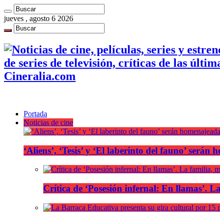
jueves , agosto 6 2026
de series de televisión, críticas de las últi
Cineralia.com
Portada
Noticias de cine
‘Aliens’, ‘Tesis’ y ‘El laberinto del fauno’ será
Crítica de ‘Posesión infernal: En llamas’. La