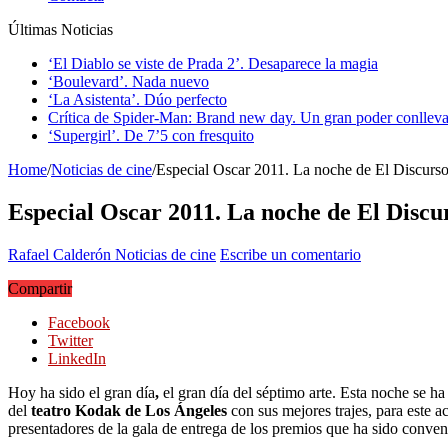
Últimas Noticias
‘El Diablo se viste de Prada 2’. Desaparece la magia
‘Boulevard’. Nada nuevo
‘La Asistenta’. Dúo perfecto
Crítica de Spider-Man: Brand new day. Un gran poder conlleva
‘Supergirl’. De 7’5 con fresquito
Home
/
Noticias de cine
/
Especial Oscar 2011. La noche de El Discurs
Especial Oscar 2011. La noche de El Discu
Rafael Calderón
Noticias de cine
Escribe un comentario
Compartir
Facebook
Twitter
LinkedIn
Hoy ha sido el gran día
,
el gran día del séptimo arte. Esta noche se ha 
del
teatro Kodak de Los Ángeles
con sus mejores trajes, para este 
presentadores de la gala de entrega de los premios que ha sido conve