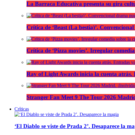
La Barraca Educativa presenta su gira cult
Crítica de ‘Beast (La bestia)’. Convencional
Crítica de ‘Pizza movies’. Irregular comedia
Ray of Light Awards inicia la cuenta atrás.
Stranger Fan Meet 9 The Tour 2026 Madrid.
Críticas
‘El Diablo se viste de Prada 2’. Desaparece la ma