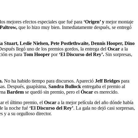
los mejores efectos especiales que fué para
‘Origen’ y
mejor montaje
 Paltrow,
que lo hizo muy bien. Inmediatamente después, se entregó
a Stuart, Leslie Nielsen, Pete Postlethwaite, Dennis Hooper, Dino
 Después llegó uno de los premios gordos, la entrega del
Oscar
a la
ción es para
Tom Hooper
por
‘El Discurso del Rey’.
Sin sorpresas,
a.
No ha habido tiempo para discursos. Apareció
Jeff Bridges
para
esas. Después, guapísima,
Sandra Bullock
entregaba el premio al
ena
Bardem
se quedó sin premio, pero el
Óscar
es merecido.
r el último premio, el
Oscar
a la mejor película del año dónde había
e la noche fué
‘El Discurso del Rey’
. La gala no dejó casi sorpresas,
 y a su orgulloso director.