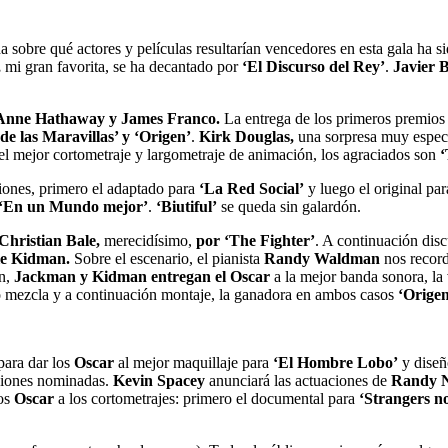
ha sobre qué actores y películas resultarían vencedores en esta gala ha s
,
mi gran favorita, se ha decantado por
‘El Discurso del Rey’
.
Javier 
Anne Hathaway y James Franco.
La entrega de los primeros premios d
 de las Maravillas’ y ‘Origen’
.
Kirk Douglas,
una sorpresa muy especia
el mejor cortometraje y largometraje de animación, los agraciados son
‘
iones, primero el adaptado para
‘La Red Social’
y luego el original par
‘En un Mundo mejor’
.
‘Biutiful’
se queda sin galardón.
Christian Bale,
merecidísimo,
por ‘The Fighter’
. A continuación disc
e Kidman.
Sobre el escenario, el pianista
Randy Waldman
nos record
n,
Jackman y Kidman entregan el Oscar
a la mejor banda sonora, la
o mezcla y a continuación montaje, la ganadora en ambos casos
‘Origen
para dar los
Oscar
al mejor maquillaje para
‘El Hombre Lobo’
y diseñ
ciones nominadas.
Kevin Spacey
anunciará las actuaciones de
Randy N
os
Oscar
a los cortometrajes: primero el documental para
‘Strangers n