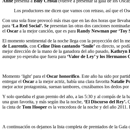
Anne
presenta a
Billy Cristal
(vuelve a presentar la gala de los Oscar
Los productores me dicen que vamos con retraso, así que el Osc
Con una sola frase provocó más risas que en las dos horas que llevab
para
‘La Red Social’. Se
presentan las otras dos canciones nominada
el
Oscar
a la mejor canción, que es para
Randy Newman por ‘Toy S
El momento sentimental de la noche llega con la proyección del In me
de Laurentis
, con
Celine Dion cantando ‘Smile’
en directo, se pod
mejor dirección de la mano de la ganadora del año pasado,
Kathryn B
aunque yo esperaba que fuera para
‘Valor de Ley’ y los Hermanos 
Momento ‘light’ para el
Oscar honorífico
. Este año ha sido por parti
entregar el
Óscar
a la mejor actriz, había una clara favorita
Natalie P
mejor actor protagonista, suenan tambores, cruzábamos los dedos por
Y solo quedaba el gran premio del año, a las 5:30 y al compás de la 
una gran favorita, y más según iba la noche,
‘El Discurso del Rey’.
Q
la cinta de
Tom Hooper
es la vencedora de la noche y del año 2011. E
A continuación os dejamos la lista completa de premiados de la Gala 