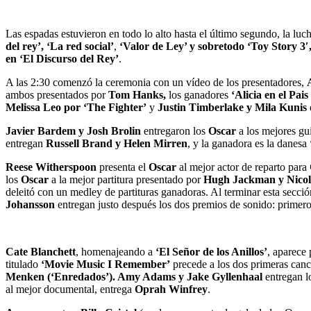
Las espadas estuvieron en todo lo alto hasta el último segundo, la luc
del rey’, ‘La red social’
,
‘Valor de Ley’ y sobretodo ‘Toy Story 3′
en ‘El Discurso del Rey’
.
A las 2:30 comenzó la ceremonia con un vídeo de los presentadores,
ambos presentados por
Tom Hanks,
los ganadores
‘Alicia en el Pais
Melissa Leo por ‘The Fighter’
y
Justin Timberlake y Mila Kunis
Javier Bardem y Josh Brolin
entregaron los
Oscar
a los mejores gu
entregan
Russell Brand y Helen Mirren
, y la ganadora es la danesa
Reese Witherspoon
presenta el
Oscar
al mejor actor de reparto para
los
Oscar
a la mejor partitura presentado por
Hugh Jackman y Nicol
deleitó con un medley de partituras ganadoras. Al terminar esta secció
Johansson
entregan justo después los dos premios de sonido: primer
Cate Blanchett
, homenajeando a
‘El Señor de los Anillos’
, aparece 
titulado
‘Movie Music I Remember’
precede a los dos primeras can
Menken (‘Enredados’). Amy Adams y Jake Gyllenhaal
entregan l
al mejor documental, entrega
Oprah Winfrey
.