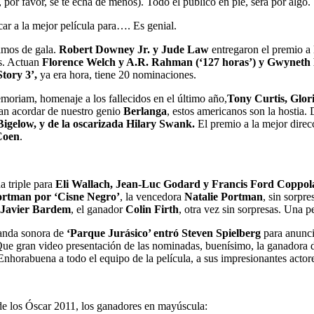
, por favor, se te echa de menos). Todo el público en pie, será por algo.
ar a la mejor película para…. Es genial.
amos de gala.
Robert Downey Jr. y Jude Law
entregaron el premio a 
s. Actuan
Florence Welch y A.R. Rahman (‘127 horas’) y Gwyneth
tory 3’,
ya era hora, tiene 20 nominaciones.
moriam, homenaje a los fallecidos en el último año,
Tony Curtis, Glori
ían acordar de nuestro genio
Berlanga
, estos americanos son la hostia.
igelow, y de la oscarizada Hilary Swank.
El premio a la mejor direc
Coen
.
da triple para
Eli Wallach, Jean-Luc Godard y Francis Ford Coppol
ortman por ‘Cisne Negro’
, la vencedora
Natalie Portman
, sin sorpr
Javier Bardem
, el ganador
Colin Firth
, otra vez sin sorpresas. Una p
banda sonora de
‘Parque Jurásico’ entró Steven Spielberg
para anuncia
ue gran video presentación de las nominadas, buenísimo, la ganadora d
nhorabuena a todo el equipo de la película, a sus impresionantes actores
de los Óscar 2011, los ganadores en mayúscula: