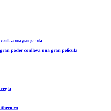
gran poder conlleva una gran película
 regla
ntiheróico