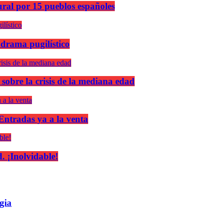
ural por 15 pueblos españoles
 drama pugilístico
 sobre la crisis de la mediana edad
 Entradas ya a la venta
 ¡Inolvidable!
gia