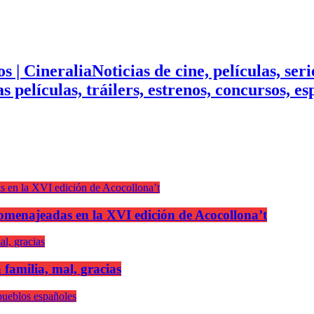
Noticias de cine, películas, ser
mas películas, tráilers, estrenos, concursos, 
n homenajeadas en la XVI edición de Acocollona’t
 familia, mal, gracias