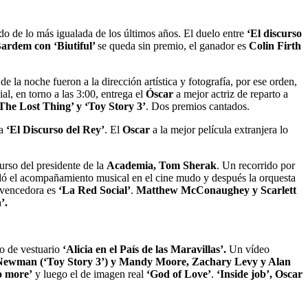
ido de lo más igualada de los últimos años. El duelo entre
‘El discurso
Bardem con ‘Biutiful’
se queda sin premio, el ganador es
Colin Firth
e la noche fueron a la dirección artística y fotografía, por ese orden,
l, en torno a las 3:00, entrega el
Óscar
a mejor actriz de reparto a
The Lost Thing’ y ‘Toy Story 3’
. Dos premios cantados.
a
‘El Discurso del Rey’
. El
Oscar
a la mejor película extranjera lo
urso del presidente de la
Academia, Tom Sherak
. Un recorrido por
ó el acompañamiento musical en el cine mudo y después la orquesta
 vencedora es
‘La Red Social’
.
Matthew McConaughey y Scarlett
’.
o de vestuario
‘Alicia en el País de las Maravillas’.
Un vídeo
ewman (‘Toy Story 3’) y Mandy Moore, Zachary Levy y Alan
o more’
y luego el de imagen real
‘God of Love’
.
‘Inside job’, Oscar