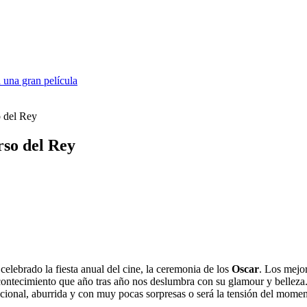
 una gran película
o del Rey
rso del Rey
celebrado la fiesta anual del cine, la ceremonia de los
Oscar
. Los mejor
acontecimiento que año tras año nos deslumbra con su glamour y belleza
ncional, aburrida y con muy pocas sorpresas o será la tensión del momen