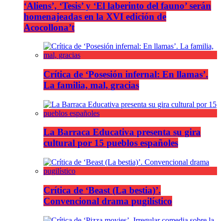
‘Aliens’, ‘Tesis’ y ‘El laberinto del fauno’ serán
homenajeadas en la XVI edición de
Acocollona’t
Crítica de ‘Posesión infernal: En llamas’.
La familia, mal, gracias
La Barraca Educativa presenta su gira
cultural por 15 pueblos españoles
Crítica de ‘Beast (La bestia)’.
Convencional drama pugilístico