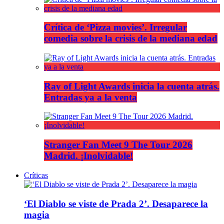
Crítica de ‘Pizza movies’. Irregular
comedia sobre la crisis de la mediana edad
Ray of Light Awards inicia la cuenta atrás.
Entradas ya a la venta
Stranger Fan Meet 9 The Tour 2026
Madrid. ¡Inolvidable!
Críticas
‘El Diablo se viste de Prada 2’. Desaparece la
magia