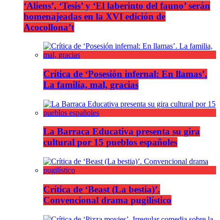
‘Aliens’, ‘Tesis’ y ‘El laberinto del fauno’ serán
homenajeadas en la XVI edición de
Acocollona’t
Crítica de ‘Posesión infernal: En llamas’.
La familia, mal, gracias
La Barraca Educativa presenta su gira
cultural por 15 pueblos españoles
Crítica de ‘Beast (La bestia)’.
Convencional drama pugilístico