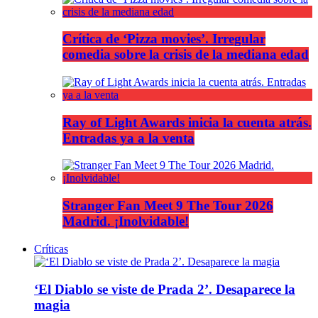
Crítica de ‘Pizza movies’. Irregular
comedia sobre la crisis de la mediana edad
Ray of Light Awards inicia la cuenta atrás.
Entradas ya a la venta
Stranger Fan Meet 9 The Tour 2026
Madrid. ¡Inolvidable!
Críticas
‘El Diablo se viste de Prada 2’. Desaparece la
magia