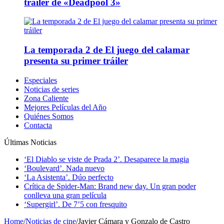
tráiler de «Deadpool 3»
La temporada 2 de El juego del calamar
presenta su primer tráiler
Especiales
Noticias de series
Zona Caliente
Mejores Películas del Año
Quiénes Somos
Contacta
Últimas Noticias
‘El Diablo se viste de Prada 2’. Desaparece la magia
‘Boulevard’. Nada nuevo
‘La Asistenta’. Dúo perfecto
Crítica de Spider-Man: Brand new day. Un gran poder
conlleva una gran película
‘Supergirl’. De 7’5 con fresquito
Home
/
Noticias de cine
/
Javier Cámara y Gonzalo de Castro