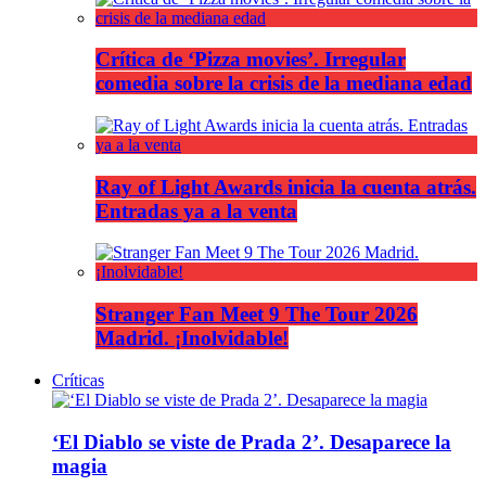
Crítica de ‘Pizza movies’. Irregular
comedia sobre la crisis de la mediana edad
Ray of Light Awards inicia la cuenta atrás.
Entradas ya a la venta
Stranger Fan Meet 9 The Tour 2026
Madrid. ¡Inolvidable!
Críticas
‘El Diablo se viste de Prada 2’. Desaparece la
magia