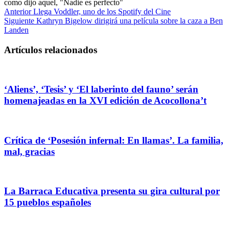
como dijo aquel, "Nadie es perfecto"
Anterior
Llega Voddler, uno de los Spotify del Cine
Siguiente
Kathryn Bigelow dirigirá una película sobre la caza a Ben
Landen
Artículos relacionados
‘Aliens’, ‘Tesis’ y ‘El laberinto del fauno’ serán
homenajeadas en la XVI edición de Acocollona’t
Crítica de ‘Posesión infernal: En llamas’. La familia,
mal, gracias
La Barraca Educativa presenta su gira cultural por
15 pueblos españoles