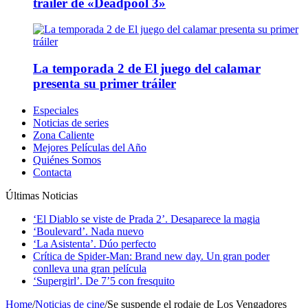
tráiler de «Deadpool 3»
La temporada 2 de El juego del calamar
presenta su primer tráiler
Especiales
Noticias de series
Zona Caliente
Mejores Películas del Año
Quiénes Somos
Contacta
Últimas Noticias
‘El Diablo se viste de Prada 2’. Desaparece la magia
‘Boulevard’. Nada nuevo
‘La Asistenta’. Dúo perfecto
Crítica de Spider-Man: Brand new day. Un gran poder
conlleva una gran película
‘Supergirl’. De 7’5 con fresquito
Home
/
Noticias de cine
/
Se suspende el rodaje de Los Vengadores