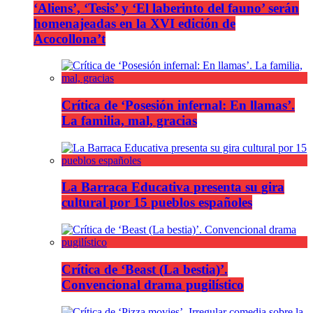
‘Aliens’, ‘Tesis’ y ‘El laberinto del fauno’ serán
homenajeadas en la XVI edición de
Acocollona’t
Crítica de ‘Posesión infernal: En llamas’.
La familia, mal, gracias
La Barraca Educativa presenta su gira
cultural por 15 pueblos españoles
Crítica de ‘Beast (La bestia)’.
Convencional drama pugilístico