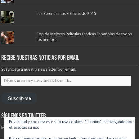
Las Escenas más Eróticas de 2015
Top de Mejores Películas Eróticas Españolas de todos
los tiempos
Recibe nuestras noticias por email
Suscribete a nuestra newsletter por email.
Déjanos
tu
correo
y
te
Suscribirse
enviaremos
las
noticias
Síguenos en Twitter
Privacidad y cookies: este sitio usa cookies. Si continúas navegando por
él, aceptas su uso.
Mis tuits
Para obtener más información, incluido cómo gestionar las cookies,