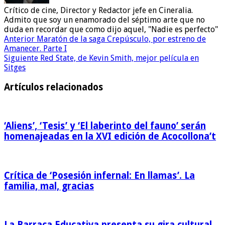
Crítico de cine, Director y Redactor jefe en Cineralia.
Admito que soy un enamorado del séptimo arte que no
duda en recordar que como dijo aquel, "Nadie es perfecto"
Anterior
Maratón de la saga Crepúsculo, por estreno de
Amanecer. Parte I
Siguiente
Red State, de Kevin Smith, mejor película en
Sitges
Artículos relacionados
‘Aliens’, ‘Tesis’ y ‘El laberinto del fauno’ serán
homenajeadas en la XVI edición de Acocollona’t
Crítica de ‘Posesión infernal: En llamas’. La
familia, mal, gracias
La Barraca Educativa presenta su gira cultural