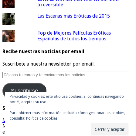
Irreversible
Las Escenas más Eróticas de 2015
Top de Mejores Películas Eróticas
Españolas de todos los tiempos
Recibe nuestras noticias por email
Suscribete a nuestra newsletter por email.
Déjanos
tu
correo
Suscribirse
y
te
Privacidad y cookies: este sitio usa cookies. Si continúas navegando
por él, aceptas su uso.
enviaremos
Síguenos en Twitter
las
Para obtener más información, incluido cómo gestionar las cookies,
noticias
consulta:
Política de cookies
Mis tuits
Noticias de cine y de series de televisión, críticas, tráilers,
estrenos. Cineralia © Copyright 2007 - 2026, Todos los