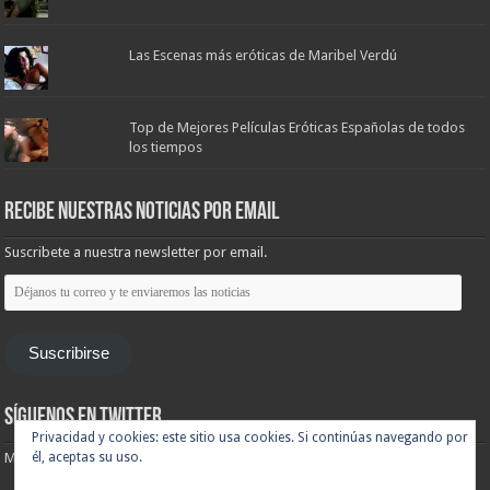
Las Escenas más eróticas de Maribel Verdú
Top de Mejores Películas Eróticas Españolas de todos
los tiempos
Recibe nuestras noticias por email
Suscribete a nuestra newsletter por email.
Déjanos
tu
correo
y
te
Suscribirse
enviaremos
las
noticias
Síguenos en Twitter
Privacidad y cookies: este sitio usa cookies. Si continúas navegando por
él, aceptas su uso.
Mis tuits