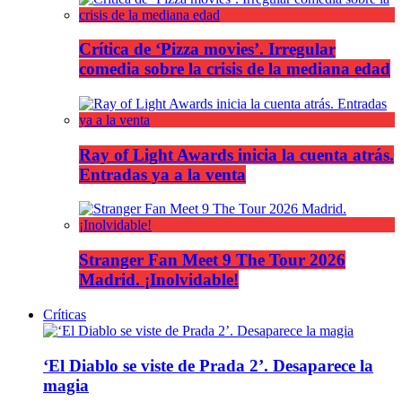
Crítica de ‘Pizza movies’. Irregular
comedia sobre la crisis de la mediana edad
Ray of Light Awards inicia la cuenta atrás.
Entradas ya a la venta
Stranger Fan Meet 9 The Tour 2026
Madrid. ¡Inolvidable!
Críticas
‘El Diablo se viste de Prada 2’. Desaparece la
magia