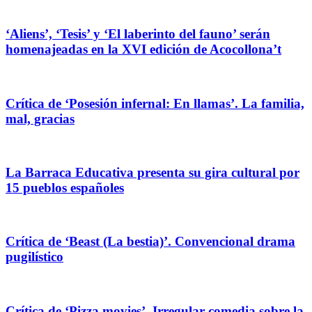
‘Aliens’, ‘Tesis’ y ‘El laberinto del fauno’ serán
homenajeadas en la XVI edición de Acocollona’t
Crítica de ‘Posesión infernal: En llamas’. La familia,
mal, gracias
La Barraca Educativa presenta su gira cultural por
15 pueblos españoles
Crítica de ‘Beast (La bestia)’. Convencional drama
pugilístico
Crítica de ‘Pizza movies’. Irregular comedia sobre la