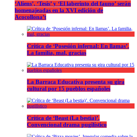
‘Aliens’, ‘Tesis’ y ‘El laberinto del fauno’ serán
homenajeadas en la XVI edición de
Acocollona’t
Crítica de ‘Posesión infernal: En llamas’.
La familia, mal, gracias
La Barraca Educativa presenta su gira
cultural por 15 pueblos españoles
Crítica de ‘Beast (La bestia)’.
Convencional drama pugilístico