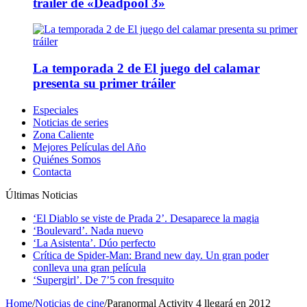
tráiler de «Deadpool 3»
La temporada 2 de El juego del calamar
presenta su primer tráiler
Especiales
Noticias de series
Zona Caliente
Mejores Películas del Año
Quiénes Somos
Contacta
Últimas Noticias
‘El Diablo se viste de Prada 2’. Desaparece la magia
‘Boulevard’. Nada nuevo
‘La Asistenta’. Dúo perfecto
Crítica de Spider-Man: Brand new day. Un gran poder
conlleva una gran película
‘Supergirl’. De 7’5 con fresquito
Home
/
Noticias de cine
/
Paranormal Activity 4 llegará en 2012